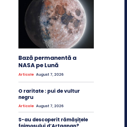
Bază permanentă a
NASA pe Lună
Articole
August 7, 2026
O raritate : pui de vultur
negru
Articole
August 7, 2026
S-au descoperit rămășițele
faimosului d’Artagnan?