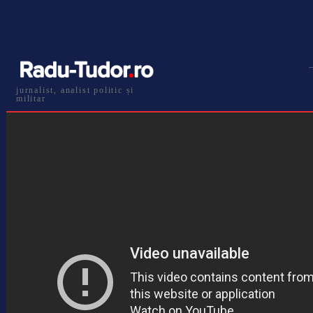
jurnalist, analist politic și
militar