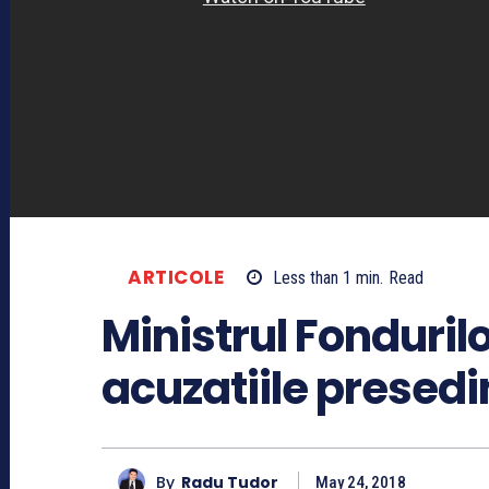
ARTICOLE
Less than 1
min.
Read
Ministrul Fonduri
acuzatiile presedi
By
Radu Tudor
May 24, 2018