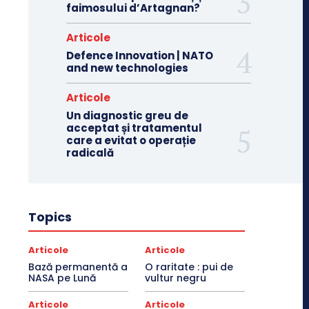
faimosului d’Artagnan?
Articole
Defence Innovation | NATO
and new technologies
Articole
Un diagnostic greu de
acceptat și tratamentul
care a evitat o operație
radicală
Topics
Articole
Articole
Bază permanentă a
O raritate : pui de
NASA pe Lună
vultur negru
Articole
Articole