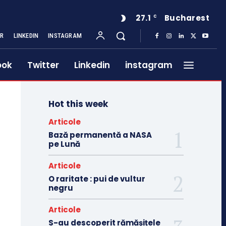
27.1
Bucharest
C
ER
LINKEDIN
INSTAGRAM
ook
Twitter
Linkedin
instagram
Hot this week
Articole
Bază permanentă a NASA
pe Lună
Articole
O raritate : pui de vultur
negru
Articole
S-au descoperit rămășițele