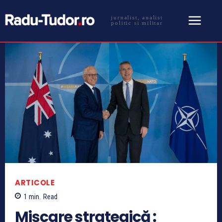
jurnalist, analist
politic si militar
ARTICOLE
1
min.
Read
Mișcare strategică :