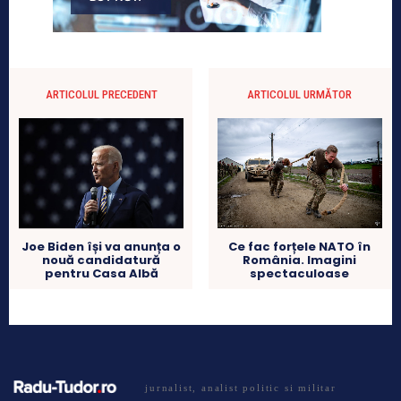
ARTICOLUL PRECEDENT
ARTICOLUL URMĂTOR
Ce fac forțele NATO în
Joe Biden își va anunța o
România. Imagini
nouă candidatură
spectaculoase
pentru Casa Albă
jurnalist, analist politic si militar