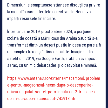
Dimensiunile somptuoase stârnesc discuții cu privire
la modul în care diferitele obiective ale Neom vor
împărți resursele financiare.
Între ianuarie 2019 și octombrie 2024, o porțiune
izolată de coastă a Mării Roșii din Arabia Saudită s-a
transformat dintr-un deșert pustiu în ceea ce pare a fi
un complex luxos și întins de palate. Imaginea din
satelit din 2019, via Google Earth, arată un avanpost
sărac, cu un mic debarcader și o dezvoltare minimă.
https://www.antena3.ro/externe/mapamond/problem
e-pentru-megaorasul-neom-dupa-o-descoperire-
uriasa-un-palat-secret-pe-o-insula-de-2-trilioane-de-
dolari-cu-scop-necunoscut-745918.html