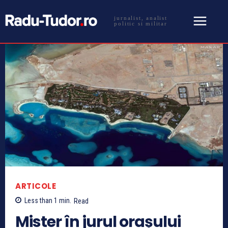
jurnalist, analist
politic si militar
ARTICOLE
Less than 1
min.
Read
Mister în jurul orașului