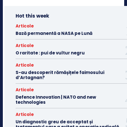
Hot this week
Articole
Bază permanentă a NASA pe Lună
Articole
O raritate : pui de vultur negru
Articole
S-au descoperit rămășițele faimosului
d’Artagnan?
Articole
Defence Innovation | NATO and new
technologies
Articole
Un diagnostic greu de acceptat și
tratamentul care a evitat o operație radicală