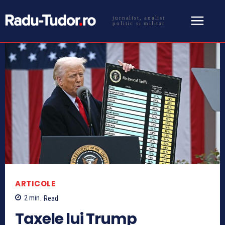
jurnalist, analist
politic si militar
ARTICOLE
2
min.
Read
Taxele lui Trump