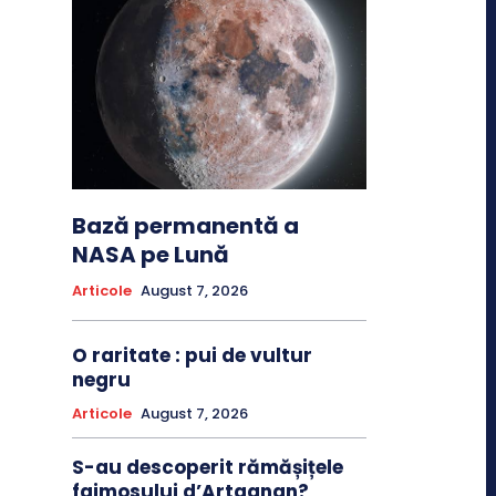
Bază permanentă a
NASA pe Lună
Articole
August 7, 2026
O raritate : pui de vultur
negru
Articole
August 7, 2026
S-au descoperit rămășițele
faimosului d’Artagnan?