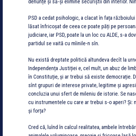
denunțe și să-și elimine securiștii din interior. Nim
PSD a cedat psihologic, a clacat în fața războiului
lăsat înfricoșat de ceea ce poate păți pe persoană 
judiciare, iar PSD, poate la un loc cu ALDE, s-a do
partidul se vaită cu mîinile-n sîn.
Nu există dreptate politică altundeva decît la urne.
Independența Justiției e, cel mult, un abuz de limb
în Constituție, și ar trebui să existe democrație.
sînt grupuri de interese private, legitime și agresi
concluzia unui sfert de mileniu de istorie. Se nas
cu instrumentele cu care ar trebui s-o aperi? Și: 
și forța?
Cred că, luînd în calcul realitatea, ambele întreb
animalele voluminoase, greoaie și fricoase lasă loc