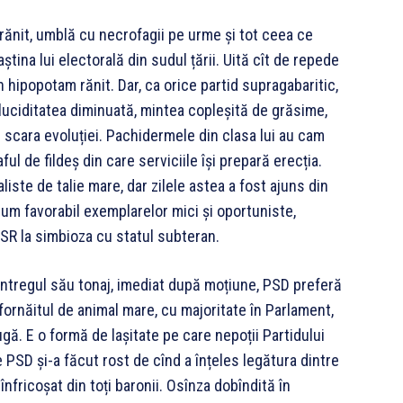
ănit, umblă cu necrofagii pe urme și tot ceea ce
tina lui electorală din sudul țării. Uită cît de repede
n hipopotam rănit. Dar, ca orice partid supragabaritic,
 luciditatea diminuată, mintea copleșită de grăsime,
pe scara evoluției. Pachidermele din clasa lui au cam
ul de fildeș din care serviciile își prepară erecția.
iste de talie mare, dar zilele astea a fost ajuns din
cum favorabil exemplarelor mici și oportuniste,
SR la simbioza cu statul subteran.
întregul său tonaj, imediat după moțiune, PSD preferă
fornăitul de animal mare, cu majoritate în Parlament,
ugă. E o formă de lașitate pe care nepoții Partidului
 PSD și-a făcut rost de cînd a înțeles legătura dintre
 înfricoșat din toți baronii. Osînza dobîndită în