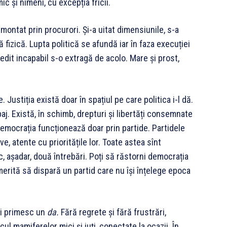
ic și nimeni, cu excepția fricii.
 montat prin procurori. Și-a uitat dimensiunile, s-a
fizică. Lupta politică se afundă iar în faza execuției
vedit incapabil s-o extragă de acolo. Mare și prost,
 Justiția există doar în spațiul pe care politica i-l dă.
aj. Există, în schimb, drepturi și libertăți consemnate
 Democrația funcționează doar prin partide. Partidele
ve, atente cu prioritățile lor. Toate astea sînt
c, așadar, două întrebări. Poți să răstorni democrația
merită să dispară un partid care nu își înțelege epoca
ări primesc un
da.
Fără regrete și fără frustrări,
ul mamiferelor mici și iuți, conectate la ocazii. În