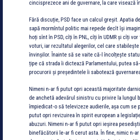
cincisprezece ani de guvernare, la care visează în
Fără discuție, PSD face un calcul greșit. Apatia de 
sapă mormîntul politic mai repede decît își imagin
hoți sînt în PSD, cîți în PNL, cîți în UDMR și cîți
voturi, iar rezultatul alegerilor, cel care stabileș
învinșilor. Înainte să se vaite că-l încolțește sta
țipe că strada îi dictează Parlamentului, putea să
procurorii și președintele îi sabotează guvernarea,
Nimeni n-ar fi putut opri această majoritate darni
de anchetă adevărul sinistru cu privire la lungul br
împiedicat-o să televizeze audierile, așa cum se 
putut opri revizuirea în spirit european a legislați
abuzuri. Nimeni n-ar fi putut opri ieșirea pesediști
binefăcătorii le-ar fi cerut asta. În fine, nimic n-a