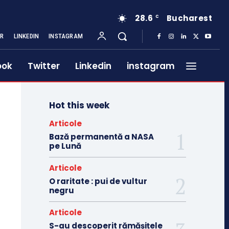
28.6
Bucharest
C
ER
LINKEDIN
INSTAGRAM
ook
Twitter
Linkedin
instagram
Hot this week
Articole
Bază permanentă a NASA
pe Lună
Articole
O raritate : pui de vultur
negru
Articole
S-au descoperit rămășițele