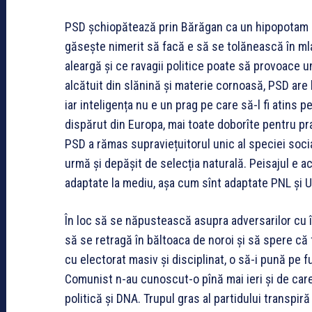
PSD șchiopătează prin Bărăgan ca un hipopotam r
găsește nimerit să facă e să se tolănească în mlaș
aleargă și ce ravagii politice poate să provoace u
alcătuit din slănină și materie cornoasă, PSD are
iar inteligența nu e un prag pe care să-l fi atins 
dispărut din Europa, mai toate doborîte pentru praf
PSD a rămas supraviețuitorul unic al speciei social
urmă și depășit de selecția naturală. Peisajul e a
adaptate la mediu, așa cum sînt adaptate PNL și U
În loc să se năpustească asupra adversarilor cu 
să se retragă în băltoaca de noroi și să spere că 
cu electorat masiv și disciplinat, o să-i pună pe f
Comunist n-au cunoscut-o pînă mai ieri și de care
politică și DNA. Trupul gras al partidului transpiră