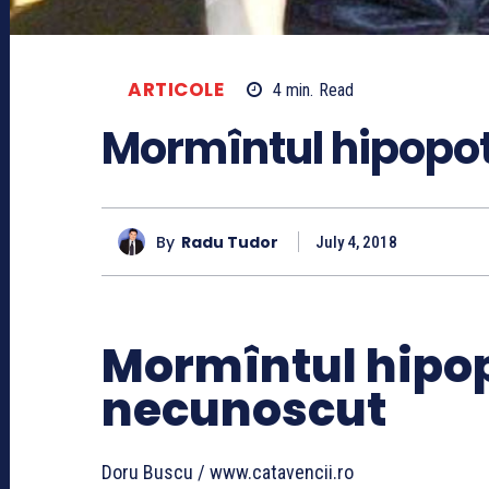
ARTICOLE
4
min.
Read
Mormîntul hipopo
By
Radu Tudor
July 4, 2018
Mormîntul hipo
necunoscut
Doru Buscu / www.catavencii.ro