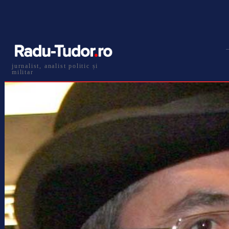
jurnalist, analist politic și
militar