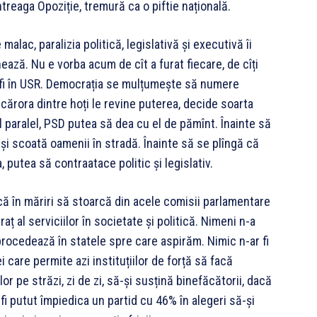
treaga Opoziție, tremură ca o piftie națională.
malac, paralizia politică, legislativă și executivă îi
ează. Nu e vorba acum de cît a furat fiecare, de cîți
 vor fi în USR. Democrația se mulțumește să numere
te cărora dintre hoți le revine puterea, decide soarta
tul paralel, PSD putea să dea cu el de pămînt. Înainte să
-și scoată oamenii în stradă. Înainte să se plîngă că
 putea să contraatace politic și legislativ.
că în măriri să stoarcă din acele comisii parlamentare
aț al serviciilor în societate și politică. Nimeni n-a
procedează în statele spre care aspirăm. Nimic n-ar fi
ei care permite azi instituțiilor de forță să facă
lor pe străzi, zi de zi, să-și susțină binefăcătorii, dacă
r fi putut împiedica un partid cu 46% în alegeri să-și