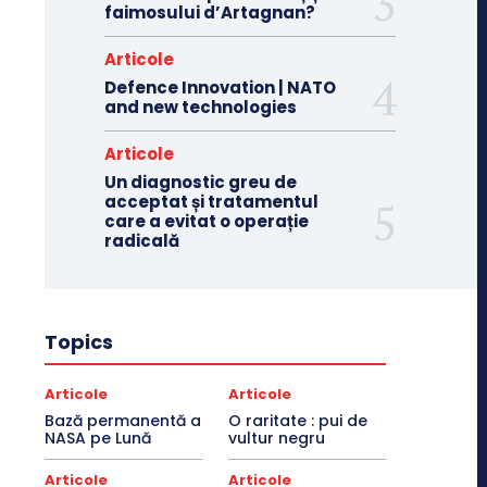
faimosului d’Artagnan?
Articole
Defence Innovation | NATO
and new technologies
Articole
Un diagnostic greu de
acceptat și tratamentul
care a evitat o operație
radicală
Topics
Articole
Articole
Bază permanentă a
O raritate : pui de
NASA pe Lună
vultur negru
Articole
Articole