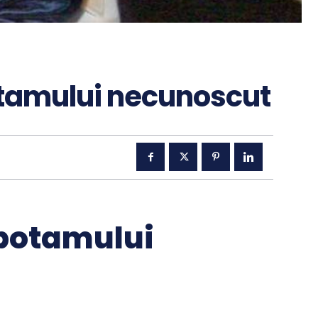
tamului necunoscut
potamului