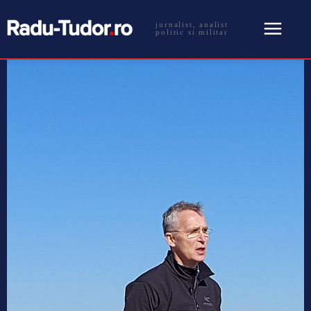
jurnalist, analist
politic si militar