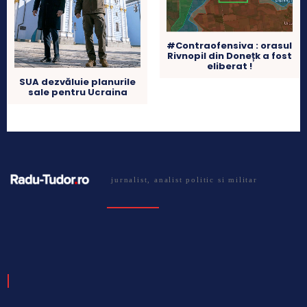
#Contraofensiva : orasul
Rivnopil din Donețk a fost
eliberat !
SUA dezvăluie planurile
sale pentru Ucraina
jurnalist, analist politic si militar