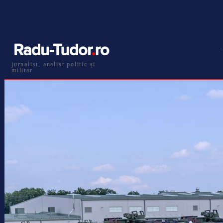
jurnalist, analist politic și
militar