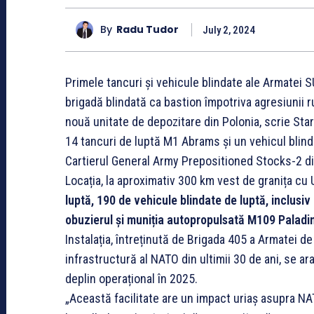
By
Radu Tudor
July 2, 2024
Primele tancuri și vehicule blindate ale Armatei S
brigadă blindată ca bastion împotriva agresiunii r
nouă unitate de depozitare din Polonia, scrie Sta
14 tancuri de luptă M1 Abrams și un vehicul blind
Cartierul General Army Prepositioned Stocks-2 d
Locația, la aproximativ 300 km vest de granița cu 
luptă, 190 de vehicule blindate de luptă, inclusiv 
obuzierul și muniția autopropulsată M109 Paladi
Instalația, întreținută de Brigada 405 a Armatei d
infrastructură al NATO din ultimii 30 de ani, se ar
deplin operațional în 2025.
„Această facilitate are un impact uriaș asupra NA