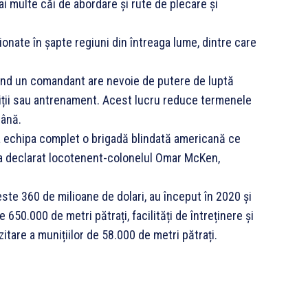
i multe căi de abordare și rute de plecare și
onate în șapte regiuni din întreaga lume, dintre care
i când un comandant are nevoie de putere de luptă
iții sau antrenament. Acest lucru reduce termenele
mână.
a echipa complet o brigadă blindată americană ce
, a declarat locotenent-colonelul Omar McKen,
ste 360 ​​de milioane de dolari, au început în 2020 și
 650.000 de metri pătrați, facilități de întreținere și
itare a munițiilor de 58.000 de metri pătrați.