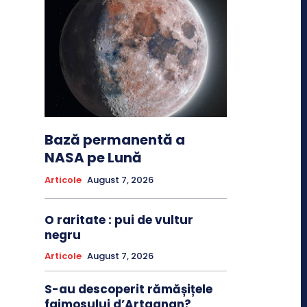
Bază permanentă a
NASA pe Lună
Articole
August 7, 2026
O raritate : pui de vultur
negru
Articole
August 7, 2026
S-au descoperit rămășițele
faimosului d’Artagnan?