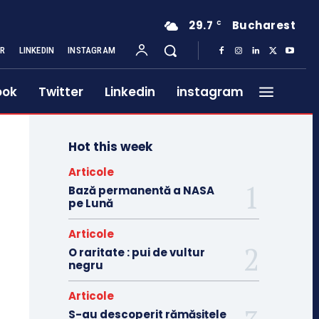
29.7
Bucharest
C
ER
LINKEDIN
INSTAGRAM
ook
Twitter
Linkedin
instagram
Hot this week
Articole
Bază permanentă a NASA
pe Lună
Articole
O raritate : pui de vultur
negru
Articole
S-au descoperit rămășițele