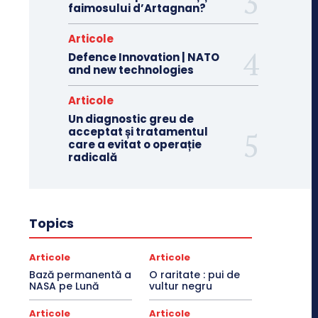
faimosului d’Artagnan?
Articole
Defence Innovation | NATO
and new technologies
Articole
Un diagnostic greu de
acceptat și tratamentul
care a evitat o operație
radicală
Topics
Articole
Articole
Bază permanentă a
O raritate : pui de
NASA pe Lună
vultur negru
Articole
Articole