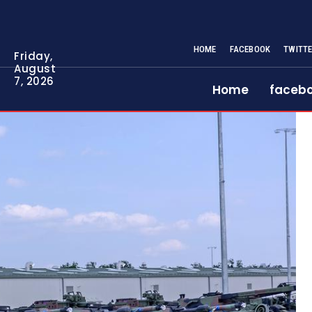
HOME
FACEBOOK
TWITT
Friday,
August
7, 2026
Home
faceb