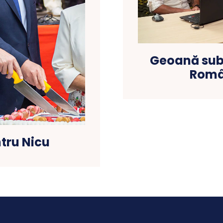
Geoană subl
Româ
tru Nicu