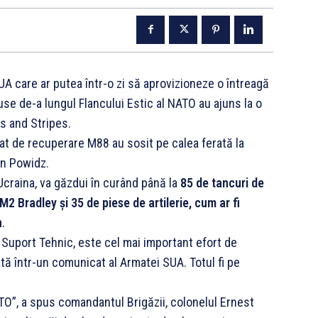
UA care ar putea într-o zi să aprovizioneze o întreagă
use de-a lungul Flancului Estic al NATO au ajuns la o
rs and Stripes.
at de recuperare M88 au sosit pe calea ferată la
in Powidz.
Ucraina, va găzdui în curând până la
85 de tancuri de
M2 Bradley și 35 de piese de artilerie, cum ar fi
n
.
e Suport Tehnic, este cel mai important efort de
ată într-un comunicat al Armatei SUA. Totul fi pe
TO”, a spus comandantul Brigăzii, colonelul Ernest