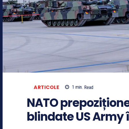
ARTICOLE
1
min.
Read
NATO prepozițione
blindate US Army î