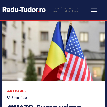
jurnalist, analist
politic si militar
ARTICOLE
2
min.
Read