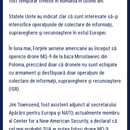
fost temporar trimise în România în ultimii ani.
Statele Unite au indicat clar că sunt interesate să-şi
intensifice operaţiunile de colectare de informaţii,
supraveghere şi recunoaştere în estul Europei.
În luna mai, Forţele aeriene americane au început să
opereze drone MQ-9 de la baza Miroslawiec din
Polonia, precizând doar că dronele nu sunt echipate
cu armament şi desfăşoară doar operaţiuni de
colectare de informaţii, supraveghere şi recunoaştere
(ISR).
Jim Townsend, fost asistent adjunct al secretarului
Apărării pentru Europa şi NATO, actualmente membru
al Center for a New American Security, a declarat că
cel mai probabil SUA ar putea folosi drone MQ-9