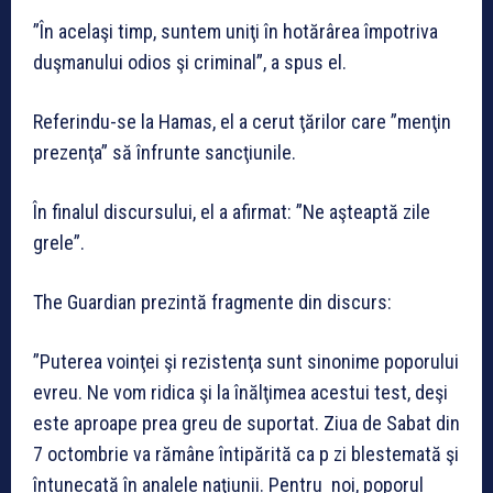
”În acelaşi timp, suntem uniţi în hotărârea împotriva
duşmanului odios şi criminal”, a spus el.
Referindu-se la Hamas, el a cerut ţărilor care ”menţin
prezenţa” să înfrunte sancţiunile.
În finalul discursului, el a afirmat: ”Ne aşteaptă zile
grele”.
The Guardian prezintă fragmente din discurs:
”Puterea voinţei şi rezistenţa sunt sinonime poporului
evreu. Ne vom ridica şi la înălţimea acestui test, deşi
este aproape prea greu de suportat. Ziua de Sabat din
7 octombrie va rămâne întipărită ca p zi blestemată şi
întunecată în analele naţiunii. Pentru noi, poporul