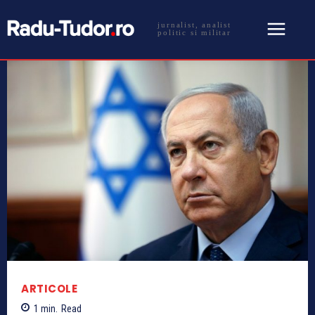
jurnalist, analist
politic si militar
ARTICOLE
1
min.
Read