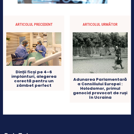
ARTICOLUL PRECEDENT
ARTICOLUL URMĂTOR
Dinții ficși pe 4–6
implanturi, alegerea
Adunarea Parlamentară
corectă pentru un
a Consiliului Europei :
zâmbet perfect
Holodomor, primul
genocid provocat de ruși
în Ucraina