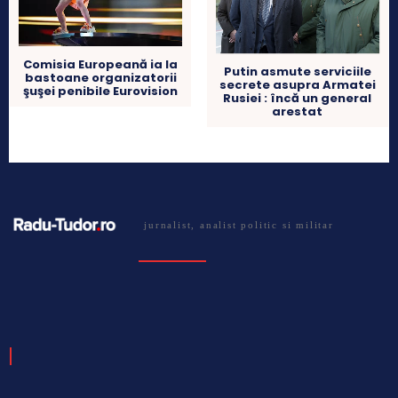
Comisia Europeană ia la
Putin asmute serviciile
bastoane organizatorii
secrete asupra Armatei
şuşei penibile Eurovision
Rusiei : încă un general
arestat
jurnalist, analist politic si militar