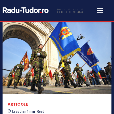
jurnalist, analist
politic si militar
ARTICOLE
Less than 1
min.
Read