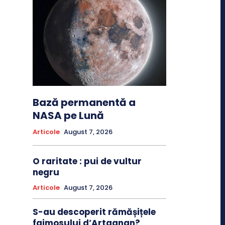
Bază permanentă a
NASA pe Lună
Articole
August 7, 2026
O raritate : pui de vultur
negru
Articole
August 7, 2026
S-au descoperit rămășițele
faimosului d’Artagnan?