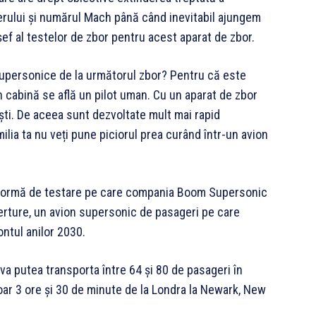
 aerului și numărul Mach până când inevitabil ajungem
șef al testelor de zbor pentru acest aparat de zbor.
supersonice de la următorul zbor? Pentru că este
 cabină se află un pilot uman. Cu un aparat de zbor
ști. De aceea sunt dezvoltate mult mai rapid
milia ta nu veți pune piciorul prea curând într-un avion
tformă de testare pe care compania Boom Supersonic
erture, un avion supersonic de pasageri pe care
ontul anilor 2030.
va putea transporta între 64 și 80 de pasageri în
oar 3 ore și 30 de minute de la Londra la Newark, New