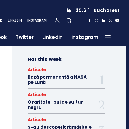
35.6
Bucharest
C
ER
LINKEDIN
INSTAGRAM
ook
Twitter
Linkedin
instagram
Hot this week
Articole
Bază permanentă a NASA
pe Lună
Articole
O raritate : pui de vultur
negru
Articole
S-au descoperit rămășițele