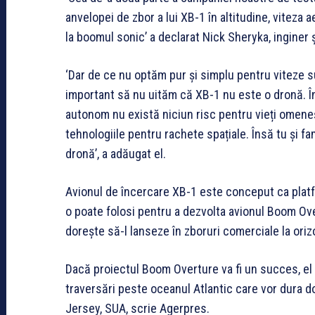
anvelopei de zbor a lui XB-1 în altitudine, viteza
la boomul sonic’ a declarat Nick Sheryka, inginer 
‘Dar de ce nu optăm pur și simplu pentru viteze 
important să nu uităm că XB-1 nu este o dronă. În
autonom nu există niciun risc pentru vieți omene
tehnologiile pentru rachete spațiale. Însă tu și fa
dronă’, a adăugat el.
Avionul de încercare XB-1 este conceput ca pla
o poate folosi pentru a dezvolta avionul Boom Ov
dorește să-l lanseze în zboruri comerciale la oriz
Dacă proiectul Boom Overture va fi un succes, el 
traversări peste oceanul Atlantic care vor dura d
Jersey, SUA, scrie Agerpres.