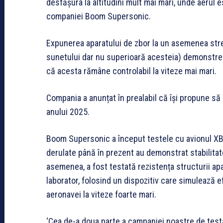
desfășura la altitudini mult mai mari, unde aerul 
companiei Boom Supersonic.
Expunerea aparatului de zbor la un asemenea stre
sunetului dar nu superioară acesteia) demonstreaz
că acesta rămâne controlabil la viteze mai mari.
Compania a anunțat în prealabil că își propune să
anului 2025.
Boom Supersonic a început testele cu avionul XB-
derulate până în prezent au demonstrat stabilitatea
asemenea, a fost testată rezistența structurii apara
laborator, folosind un dispozitiv care simulează ef
aeronavei la viteze foarte mari.
‘Cea de-a doua parte a campaniei noastre de testa