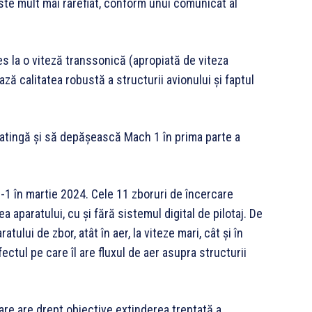
este mult mai rarefiat, conform unui comunicat al
s la o viteză transsonică (apropiată de viteza
ă calitatea robustă a structurii avionului și faptul
 atingă și să depășească Mach 1 în prima parte a
1 în martie 2024. Cele 11 zboruri de încercare
 aparatului, cu și fără sistemul digital de pilotaj. De
tului de zbor, atât în aer, la viteze mari, cât și în
ectul pe care îl are fluxul de aer asupra structurii
re are drept obiective extinderea treptată a