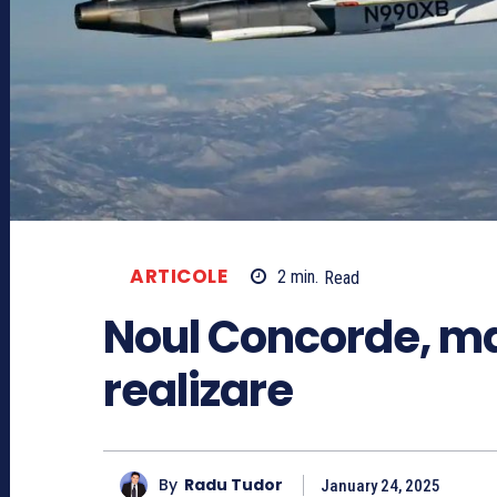
ARTICOLE
2
min.
Read
Noul Concorde, m
realizare
By
Radu Tudor
January 24, 2025