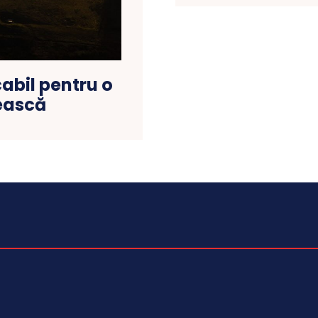
bil pentru o
ească