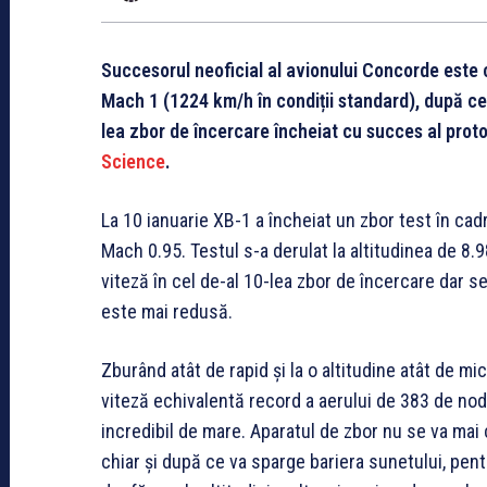
Succesorul neoficial al avionului Concorde este 
Mach 1 (1224 km/h în condiții standard), după c
lea zbor de încercare încheiat cu succes al prot
Science
.
La 10 ianuarie XB-1 a încheiat un zbor test în cad
Mach 0.95. Testul s-a derulat la altitudinea de 8.
viteză în cel de-al 10-lea zbor de încercare dar se
este mai redusă.
Zburând atât de rapid și la o altitudine atât de mi
viteză echivalentă record a aerului de 383 de nod
incredibil de mare. Aparatul de zbor nu se va mai 
chiar și după ce va sparge bariera sunetului, pen