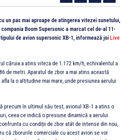
cu un pas mai aproape de atingerea vitezei sunetului,
e compania Boom Supersonic a marcat cel de-al 11-
otipului de avion supersonic XB-1, informează joi
Live
rul căruia a atins viteza de 1.172 km/h, echivalentul a
986 de metri. Aparatul de zbor a mai atins această
 afla la o altitudine mai mare, unde presiunea aerului
că precum în ultimul său test, avionul XB-1 a atins o
uri, ceea ce indică o presiune dinamică a aerului
confrunta cu condiții de zbor atât de intense din nou,
tru că zborurile comerciale cu acest avion se vor