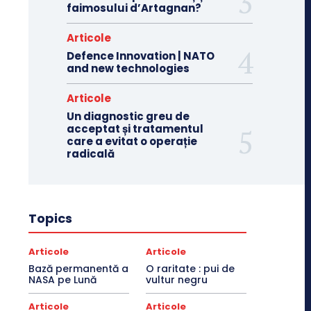
faimosului d’Artagnan?
Articole
Defence Innovation | NATO
and new technologies
Articole
Un diagnostic greu de
acceptat și tratamentul
care a evitat o operație
radicală
Topics
Articole
Articole
Bază permanentă a
O raritate : pui de
NASA pe Lună
vultur negru
Articole
Articole