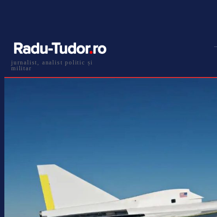
jurnalist, analist politic și
militar