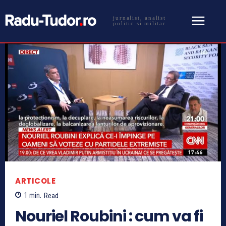
jurnalist, analist
politic si militar
ARTICOLE
1
min.
Read
Nouriel Roubini : cum va fi