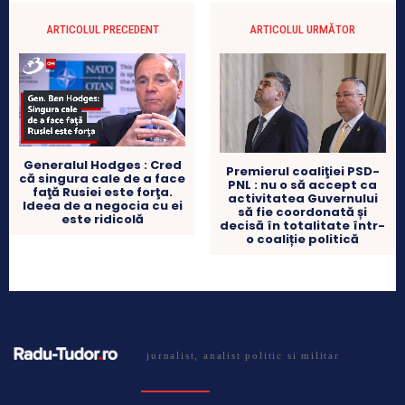
ARTICOLUL PRECEDENT
ARTICOLUL URMĂTOR
Generalul Hodges : Cred
Premierul coaliţiei PSD-
că singura cale de a face
PNL : nu o să accept ca
faţă Rusiei este forţa.
activitatea Guvernului
Ideea de a negocia cu ei
să fie coordonată și
este ridicolă
decisă în totalitate într-
o coaliție politică
jurnalist, analist politic si militar