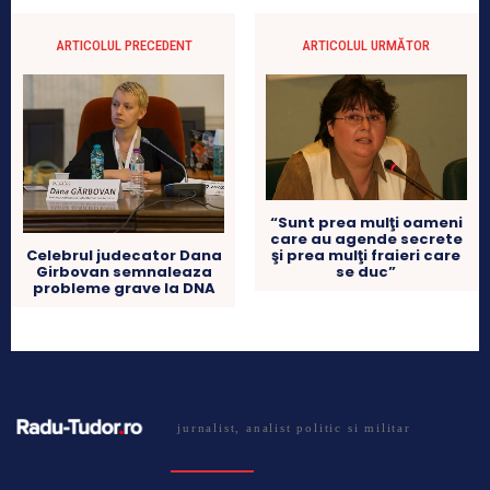
ARTICOLUL PRECEDENT
ARTICOLUL URMĂTOR
“Sunt prea mulţi oameni
care au agende secrete
Celebrul judecator Dana
şi prea mulţi fraieri care
Girbovan semnaleaza
se duc”
probleme grave la DNA
jurnalist, analist politic si militar