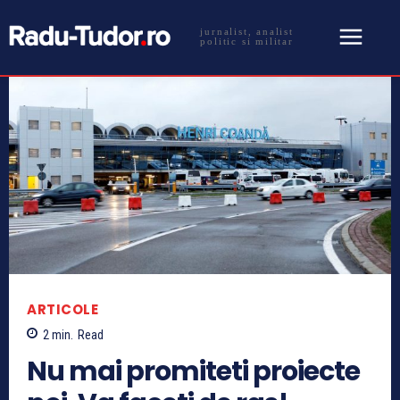
jurnalist, analist
politic si militar
ARTICOLE
2
min.
Read
Nu mai promiteti proiecte