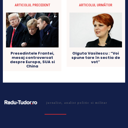
ARTICOLUL PRECEDENT
ARTICOLUL URMĂTOR
Olguta Vasilescu : “Voi
Presedintele Frantei,
spune tare în sectia de
mesaj controversat
vot”
despre Europa, SUA si
China
jurnalist, analist politic si militar