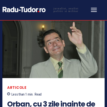
jurnalist, analist
politic si militar
ARTICOLE
Less than 1
min.
Read
Orban, cu 3 zile inainte de