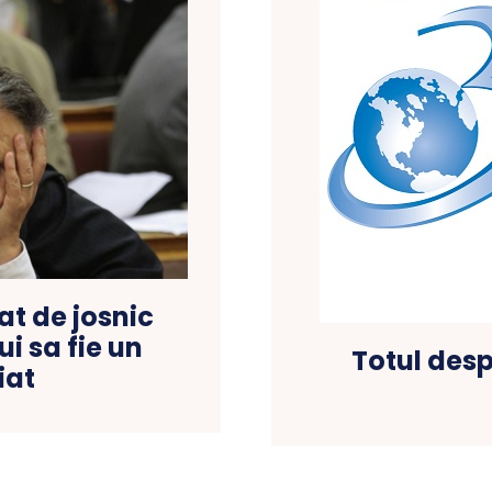
at de josnic
i sa fie un
Totul desp
iat