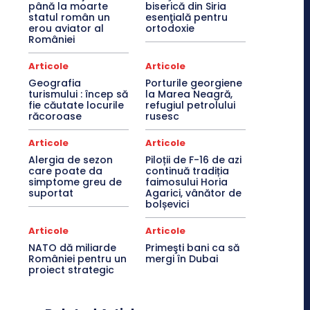
până la moarte
biserică din Siria
statul român un
esenţială pentru
erou aviator al
ortodoxie
României
Articole
Articole
Geografia
Porturile georgiene
turismului : încep să
la Marea Neagră,
fie căutate locurile
refugiul petrolului
răcoroase
rusesc
Articole
Articole
Alergia de sezon
Piloții de F-16 de azi
care poate da
continuă tradiția
simptome greu de
faimosului Horia
suportat
Agarici, vânător de
bolșevici
Articole
Articole
NATO dă miliarde
Primeşti bani ca să
României pentru un
mergi în Dubai
proiect strategic