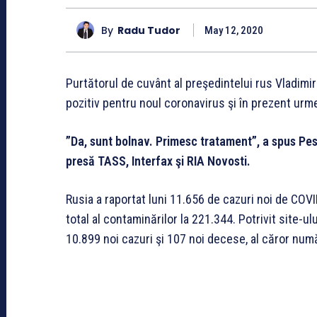
By
Radu Tudor
May 12, 2020
Purtătorul de cuvânt al preşedintelui rus Vladimir
pozitiv pentru noul coronavirus şi în prezent urme
”Da, sunt bolnav. Primesc tratament”, a spus Pesko
presă TASS, Interfax şi RIA Novosti.
Rusia a raportat luni 11.656 de cazuri noi de COV
total al contaminărilor la 221.344. Potrivit site-u
10.899 noi cazuri şi 107 noi decese, al căror num