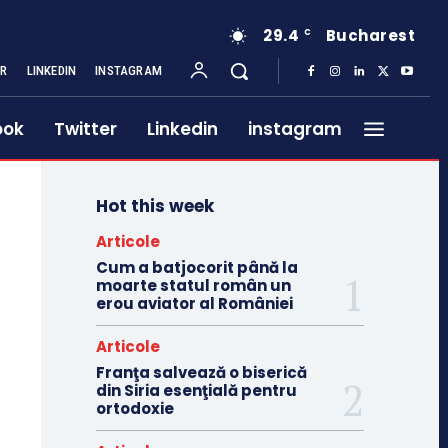
29.4
Bucharest
C
ER
LINKEDIN
INSTAGRAM
ook
Twitter
Linkedin
instagram
Hot this week
Articole
Cum a batjocorit până la
moarte statul român un
erou aviator al României
Articole
Franţa salvează o biserică
din Siria esenţială pentru
ortodoxie