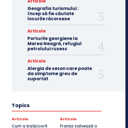
Articole
Geografia turismului :
încep să fie căutate
locurile răcoroase
Articole
Porturile georgiene la
Marea Neagră, refugiul
petrolului rusesc
Articole
Alergia de sezon care poate
da simptome greu de
suportat
Topics
Articole
Articole
Cum a batjocorit
Franţa salvează o