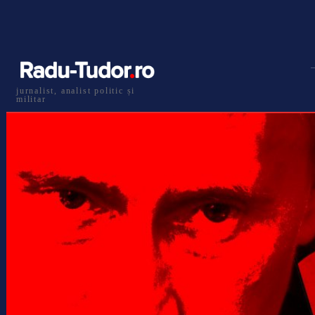
jurnalist, analist politic și
militar