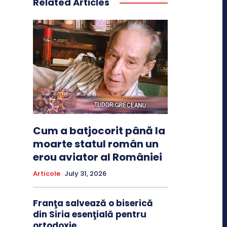
Related Articles
Cum a batjocorit până la
moarte statul român un
erou aviator al României
Articole
July 31, 2026
Franţa salvează o biserică
din Siria esenţială pentru
ortodoxie