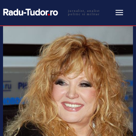
jurnalist, analist
politic si militar