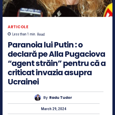
ARTICOLE
Less than 1
min.
Read
Paranoia lui Putin : o
declară pe Alla Pugaciova
“agent străin” pentru că a
criticat invazia asupra
Ucrainei
By
Radu Tudor
March 29, 2024