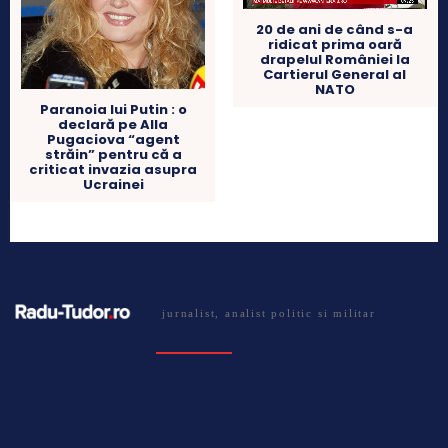
20 de ani de când s-a
ridicat prima oară
drapelul României la
Cartierul General al
NATO
Paranoia lui Putin : o
declară pe Alla
Pugaciova “agent
străin” pentru că a
criticat invazia asupra
Ucrainei
jurnalist, analist politic si militar