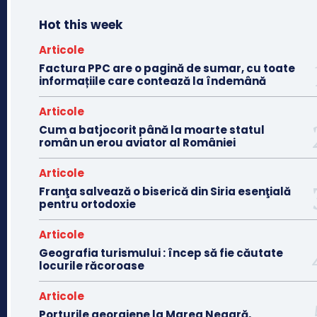
Hot this week
Articole
Factura PPC are o pagină de sumar, cu toate
informațiile care contează la îndemână
Articole
Cum a batjocorit până la moarte statul
român un erou aviator al României
Articole
Franţa salvează o biserică din Siria esenţială
pentru ortodoxie
Articole
Geografia turismului : încep să fie căutate
locurile răcoroase
Articole
Porturile georgiene la Marea Neagră,