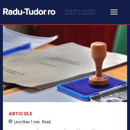
jurnalist, analist
politic si militar
ARTICOLE
Less than 1
min.
Read