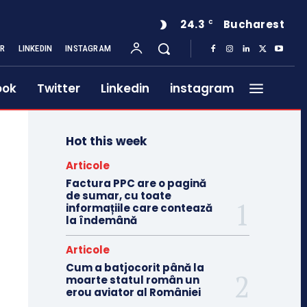
24.3
Bucharest
C
ER
LINKEDIN
INSTAGRAM
ook
Twitter
Linkedin
instagram
Hot this week
Articole
Factura PPC are o pagină
de sumar, cu toate
informațiile care contează
la îndemână
Articole
Cum a batjocorit până la
moarte statul român un
erou aviator al României