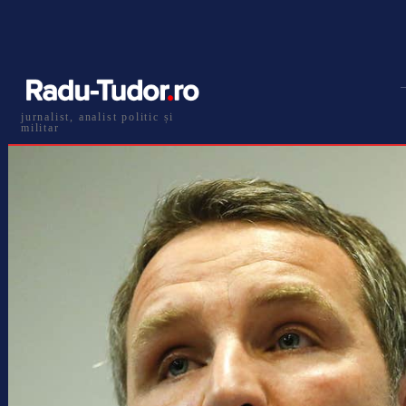
jurnalist, analist politic și
militar