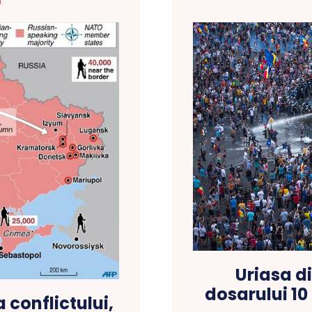
T
Uriasa d
dosarului 10
a conflictului,