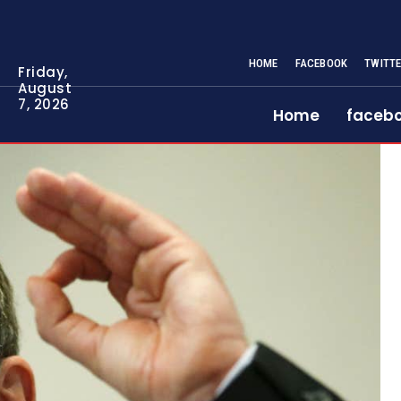
HOME
FACEBOOK
TWITT
Friday,
August
7, 2026
Home
faceb