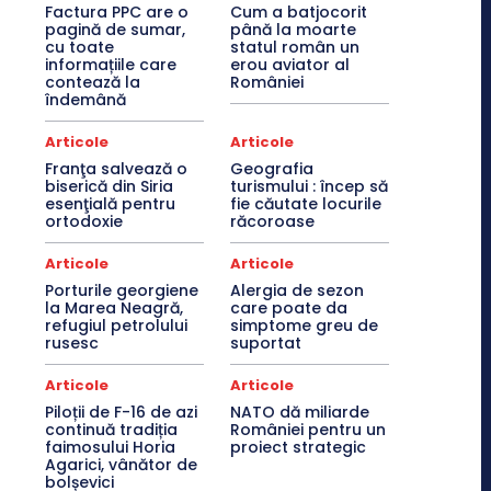
Factura PPC are o
Cum a batjocorit
pagină de sumar,
până la moarte
cu toate
statul român un
informațiile care
erou aviator al
contează la
României
îndemână
Articole
Articole
Franţa salvează o
Geografia
biserică din Siria
turismului : încep să
esenţială pentru
fie căutate locurile
ortodoxie
răcoroase
Articole
Articole
Porturile georgiene
Alergia de sezon
la Marea Neagră,
care poate da
refugiul petrolului
simptome greu de
rusesc
suportat
Articole
Articole
Piloții de F-16 de azi
NATO dă miliarde
continuă tradiția
României pentru un
faimosului Horia
proiect strategic
Agarici, vânător de
bolșevici