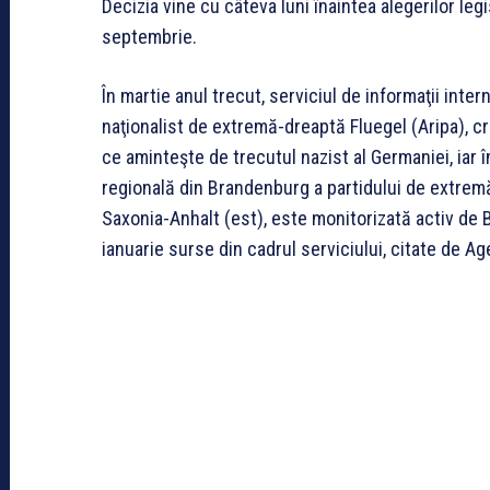
Decizia vine cu câteva luni înaintea alegerilor le
septembrie.
În martie anul trecut, serviciul de informaţii int
naţionalist de extremă-dreaptă Fluegel (Aripa), c
ce aminteşte de trecutul nazist al Germaniei, iar î
regională din Brandenburg a partidului de extremă d
Saxonia-Anhalt (est), este monitorizată activ de Bf
ianuarie surse din cadrul serviciului, citate de Ag