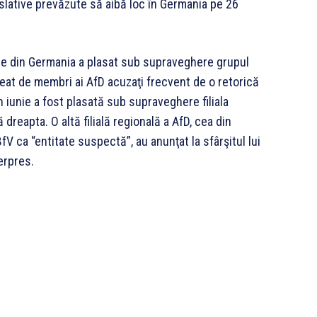
gislative prevăzute să aibă loc în Germania pe 26
erne din Germania a plasat sub supraveghere grupul
reat de membri ai AfD acuzaţi frecvent de o retorică
n iunie a fost plasată sub supraveghere filiala
reapta. O altă filială regională a AfD, cea din
V ca “entitate suspectă”, au anunţat la sfârşitul lui
erpres.