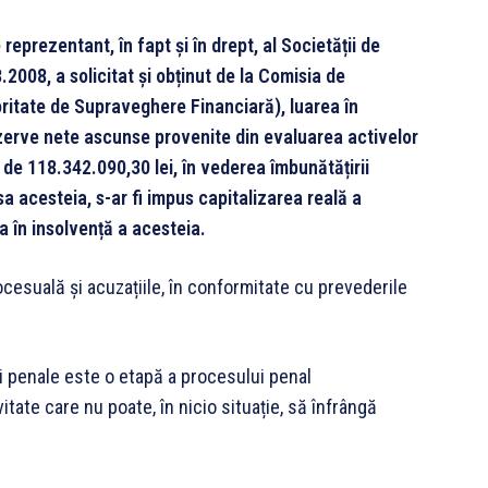
eprezentant, în fapt și în drept, al Societății de
2008, a solicitat și obținut de la Comisia de
ritate de Supraveghere Financiară), luarea în
rezerve nete ascunse provenite din evaluarea activelor
 de 118.342.090,30 lei, în vederea îmbunătățirii
ipsa acesteia, s-ar fi impus capitalizarea reală a
a în insolvență a acesteia.
ocesuală și acuzațiile, în conformitate cu prevederile
i penale este o etapă a procesului penal
ate care nu poate, în nicio situație, să înfrângă