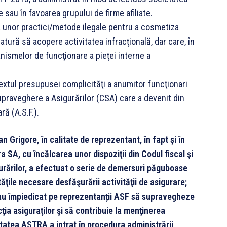
 sau în favoarea grupului de firme afiliate.
a unor practici/metode ilegale pentru a cosmetiza
atură să acopere activitatea infracţională, dar care, în
nismelor de funcţionare a pieţei interne a
textul presupusei complicităţi a anumitor funcţionari
upraveghere a Asigurărilor (CSA) care a devenit din
ă (A.S.F.).
Grigore, în calitate de reprezentant, în fapt și în
a SA, cu încălcarea unor dispoziţii din Codul fiscal şi
sigurărilor, a efectuat o serie de demersuri păguboase
ităţile necesare desfăşurării activităţii de asigurare;
-au împiedicat pe reprezentanții ASF să supravegheze
ia asiguraţilor şi să contribuie la menţinerea
cietatea ASTRA a intrat în procedura administrării