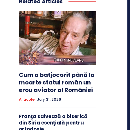
Related Articles
Cum a batjocorit până la
moarte statul român un
erou aviator al României
Articole
July 31, 2026
Franţa salvează o biserică
din Siria esenţială pentru
ortodoxie