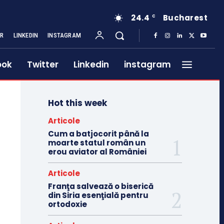
24.4
Bucharest
C
ER
LINKEDIN
INSTAGRAM
ook
Twitter
Linkedin
instagram
Hot this week
Articole
Cum a batjocorit până la
moarte statul român un
erou aviator al României
Articole
Franţa salvează o biserică
din Siria esenţială pentru
ortodoxie