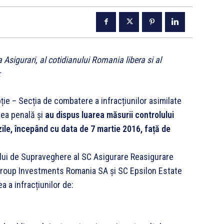
Asigurari, al cotidianului Romania libera si al
:
pție – Secția de combatere a infracțiunilor asimilate
nea penală și
au dispus luarea măsurii controlului
zile, începând cu data de 7 martie 2016, față de
iului de Supraveghere al SC Asigurare Reasigurare
 Group Investments Romania SA și SC Epsilon Estate
ea a infracțiunilor de: