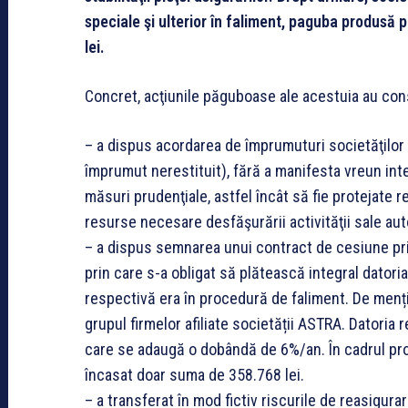
speciale şi ulterior în faliment, paguba produsă 
lei.
Concret, acţiunile păguboase ale acestuia au con
– a dispus acordarea de împrumuturi societăţilor 
împrumut nerestituit), fără a manifesta vreun inter
măsuri prudenţiale, astfel încât să fie protejate 
resurse necesare desfăşurării activităţii sale aut
– a dispus semnarea unui contract de cesiune pri
prin care s-a obligat să plătească integral datoria
respectivă era în procedură de faliment. De menți
grupul firmelor afiliate societății ASTRA. Datoria
care se adaugă o dobândă de 6%/an. În cadrul pro
încasat doar suma de 358.768 lei.
– a transferat în mod fictiv riscurile de reasigura