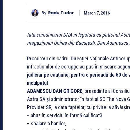
By
Radu Tudor
March 7, 2016
Iata comunicatul DNA in legatura cu patronul Astra 
magazinului Unirea din Bucuresti, Dan Adamescu 
Procurorii din cadrul Direcției Naționale Anticoru
infracțiunilor de corupție au pus în mișcare acțiu
judiciar pe cauțiune, pentru o perioadă de 60 de 
inculpatul
ADAMESCU DAN GRIGORE
, preşedinte al Consil
Astra SA și administrator în fapt al SC The Nova
Provider SR, la data faptelor, cu privire la săvârșir
– abuz în serviciu în formă calificată
– spălare a banilor,