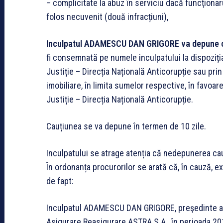
– complicitate la abuz în serviciu dacă funcţionaru
folos necuvenit (două infracțiuni),
Inculpatul ADAMESCU DAN GRIGORE va depune o ca
fi consemnată pe numele inculpatului la dispoziția
Justiție – Direcția Națională Anticorupție sau prin 
imobiliare, în limita sumelor respective, în favoar
Justiție – Direcția Națională Anticorupție.
Cauțiunea se va depune în termen de 10 zile.
Inculpatului se atrage atenția că nedepunerea cauț
În ordonanța procurorilor se arată că, în cauză, 
de fapt:
Inculpatul ADAMESCU DAN GRIGORE, preşedinte al 
Asigurare Reasigurare ASTRA S.A., în perioada 2