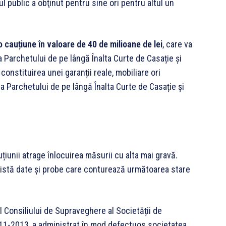
l public a obţinut pentru sine ori pentru altul un
uțiune în valoare de 40 de milioane de lei
, care va
 Parchetului de pe lângă Înalta Curte de Casație și
constituirea unei garanții reale, mobiliare ori
ea Parchetului de pe lângă Înalta Curte de Casație și
iunii atrage înlocuirea măsurii cu alta mai gravă.
există date și probe care conturează următoarea stare
Consiliului de Supraveghere al Societății de
011-2013, a administrat în mod defectuos societatea