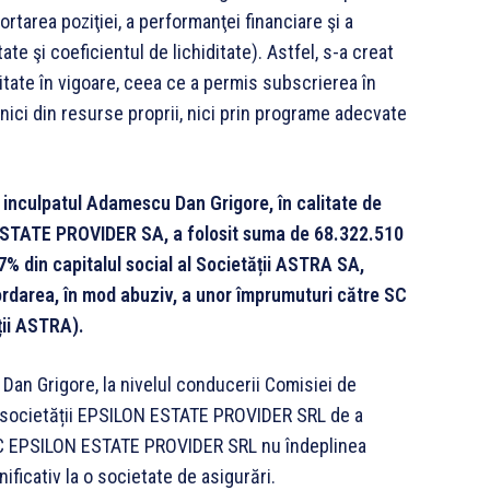
ortarea poziţiei, a performanţei financiare şi a
ate şi coeficientul de lichiditate). Astfel, s-a creat
itate în vigoare, ceea ce a permis subscrierea în
 nici din resurse proprii, nici prin programe adecvate
1, inculpatul Adamescu Dan Grigore, în calitate de
N ESTATE PROVIDER SA, a folosit suma de 68.322.510
7% din capitalul social al Societății ASTRA SA,
darea, în mod abuziv, a unor împrumuturi către SC
ții ASTRA).
Dan Grigore, la nivelul conducerii Comisiei de
a societății EPSILON ESTATE PROVIDER SRL de a
i SC EPSILON ESTATE PROVIDER SRL nu îndeplinea
ificativ la o societate de asigurări.