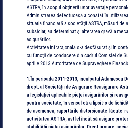
ASTRA, în scopul obţinerii unor avantaje personale
Administrarea defectuoasă a constat în utilizare
situaţia financiară a societăţii ASTRA, măsuri de n
subsidiar, au determinat şi alterarea gravă a meca
asigurărilor.
Activitatea infracţională s-a desfăşurat şi în con
cu funcţii de conducere din cadrul Comisiei de S
aprilie 2013 Autoritatea de Supraveghere Financiar
1.În perioada 2011-2013, inculpatul Adamescu Dan 
drept, al Societății de Asigurare Reasigurare Astr
a legislaţiei aplicabile pieţei asigurărilor şi rea
pentru societate, în sensul că a lipsit-o de lichid
de asemenea, raportările distorsionate făcute i
activitatea ASTRA, astfel încât să asigure protecţ
stabilităţii pieţei asigurărilor. Drept urmare, so