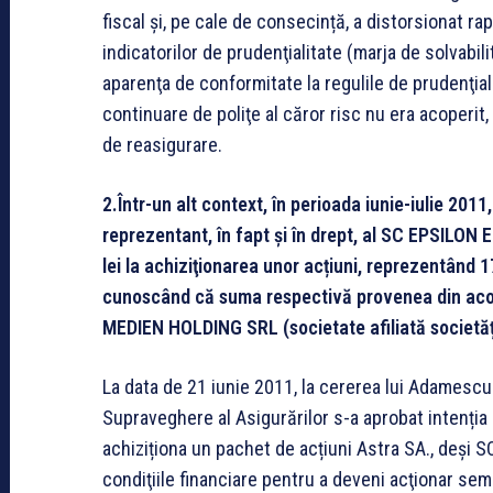
fiscal și, pe cale de consecință, a distorsionat rap
indicatorilor de prudenţialitate (marja de solvabilit
aparenţa de conformitate la regulile de prudenţial
continuare de poliţe al căror risc nu era acoperit,
de reasigurare.
2.Într-un alt context, în perioada iunie-iulie 201
reprezentant, în fapt și în drept, al SC EPSILO
lei la achiziţionarea unor acțiuni, reprezentând 1
cunoscând că suma respectivă provenea din acor
MEDIEN HOLDING SRL (societate afiliată societă
La data de 21 iunie 2011, la cererea lui Adamescu 
Supraveghere al Asigurărilor s-a aprobat intenți
achiziționa un pachet de acțiuni Astra SA., deș
condiţiile financiare pentru a deveni acţionar semn