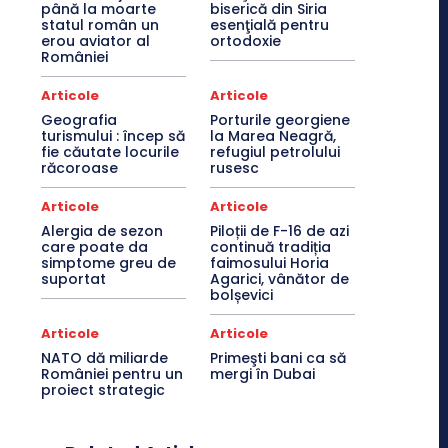
până la moarte
biserică din Siria
statul român un
esenţială pentru
erou aviator al
ortodoxie
României
Articole
Articole
Geografia
Porturile georgiene
turismului : încep să
la Marea Neagră,
fie căutate locurile
refugiul petrolului
răcoroase
rusesc
Articole
Articole
Alergia de sezon
Piloții de F-16 de azi
care poate da
continuă tradiția
simptome greu de
faimosului Horia
suportat
Agarici, vânător de
bolșevici
Articole
Articole
NATO dă miliarde
Primeşti bani ca să
României pentru un
mergi în Dubai
proiect strategic