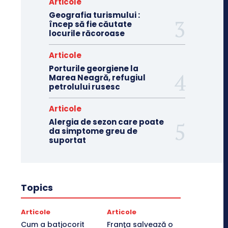
Articole
Geografia turismului :
încep să fie căutate
locurile răcoroase
Articole
Porturile georgiene la
Marea Neagră, refugiul
petrolului rusesc
Articole
Alergia de sezon care poate
da simptome greu de
suportat
Topics
Articole
Articole
Cum a batjocorit
Franţa salvează o