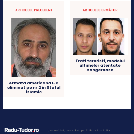
ARTICOLUL PRECEDENT
ARTICOLUL URMĂTOR
Frati teroristi, modelul
ultimelor atentate
sangeroase
Armata americana l-a
eliminat pe nr.2 in Statul
islamic
jurnalist, analist politic si militar