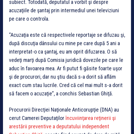
subiect. Totodată, deputatul a vorbit şi despre
acuzaţiile de şantaj prin intermediul unei televiziuni
pe care o controla.
“Acuzaţia este că respectivele reportaje se difuzau şi,
după discuţia dânsului cu mine pe care după 5 ani a
interpretat-o ca şantaj, eu am oprit difuzarea. O să
vedeţi marţi după Comisia juridică dovezile pe care le
aduc în favoarea mea. Ar fi putut fi găsite foarte uşor
şi de procurori, dar nu ştiu dacă s-a dorit să aflăm
exact cum stau lucrile. Cred că cel mai mult s-a dorit
să facem o acuzaţie”, a conchis Sebastian Ghiţă.
Procurorii Direcţiei Naţionale Anticorupţie (DNA) au
cerut Camerei Deputaţilor
încuviinţarea reţinerii şi
arestării preventive a deputatului independent