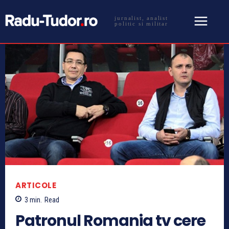
jurnalist, analist
politic si militar
ARTICOLE
3
min.
Read
Patronul Romania tv cere