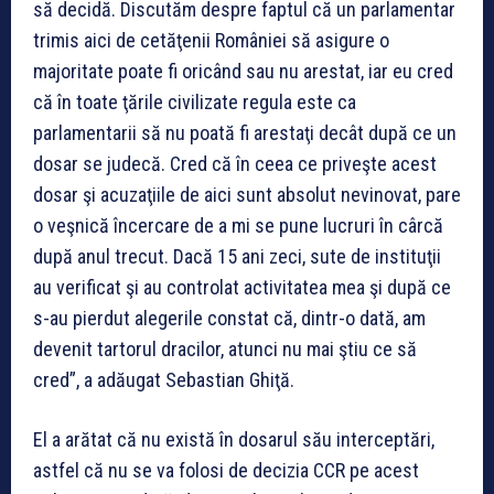
să decidă. Discutăm despre faptul că un parlamentar
trimis aici de cetăţenii României să asigure o
majoritate poate fi oricând sau nu arestat, iar eu cred
că în toate ţările civilizate regula este ca
parlamentarii să nu poată fi arestaţi decât după ce un
dosar se judecă. Cred că în ceea ce priveşte acest
dosar şi acuzaţiile de aici sunt absolut nevinovat, pare
o veşnică încercare de a mi se pune lucruri în cârcă
după anul trecut. Dacă 15 ani zeci, sute de instituţii
au verificat şi au controlat activitatea mea şi după ce
s-au pierdut alegerile constat că, dintr-o dată, am
devenit tartorul dracilor, atunci nu mai ştiu ce să
cred”, a adăugat Sebastian Ghiţă.
El a arătat că nu există în dosarul său interceptări,
astfel că nu se va folosi de decizia CCR pe acest