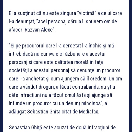
El a susţinut că nu este singura ”victimă” a celui care
l-a denunţat, ”acel personaj căruia îi spunem om de
afaceri Răzvan Alexe”.
”Şi pe procurorul care l-a cercetat l-a închis şi mă
întreb dacă nu cumva e o răzbunare a acestui
persoanj şi care este calitatea morală în faţa
societăţii a acestui personaj să denunţe un procuror
care l-a anchetat şi cum ajungem să îl credem. Un om
care a vândut droguri, a făcut contrabanda, nu ştiu
câte infracţiuni nu a făcut omul ăsta şi ajunge să
înfunde un procuror cu un denunţ mincinos”, a
adăugat Sebastian Ghita citat de Mediafax.
Sebastian Ghiţă este acuzat de două infracţiuni de