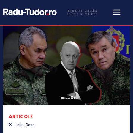
jurnalist, analist
politic si militar
ARTICOLE
1
min.
Read