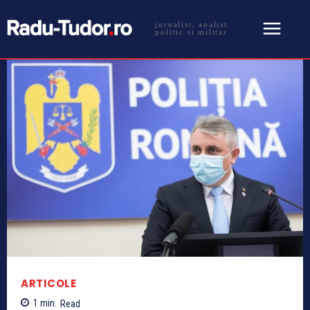
jurnalist, analist
politic si militar
ARTICOLE
1
min.
Read