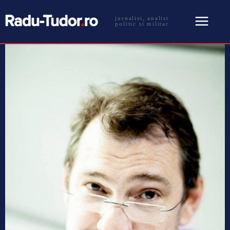
jurnalist, analist
politic si militar