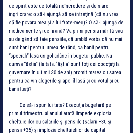
de spirit este de totală neîncredere şi de mare
îngrijorare: o să-i ajungă să se întreţină (că nu vrea
să fie povara mea şi a lui frate-meu)? O să-i ajungă de
medicamente şi de hrană? Va primi pensia mărită sau
au de gând să taie pensiile, că umblă vorba că nu mai
sunt bani pentru lumea de rând, că banii pentru
“speciali” lasă un gol adânc în bugetul public. Nu
cumva “ăştia” (la tata, “ăştia” sunt toţi cei cocoţaţi la
guvernare în ultimii 30 de ani) promit marea cu sarea
pentru că vin alegerile şi apoi îl lasă şi cu votul şi cu
banii luaţi?
Ce să-i spun lui tata? Execuţia bugetară pe
primul trimestru al anului arată limpede explozia
cheltuielilor cu salariile şi pensiile (salarii +30 şi
pensii +35) şi implozia cheltuielilor de capital