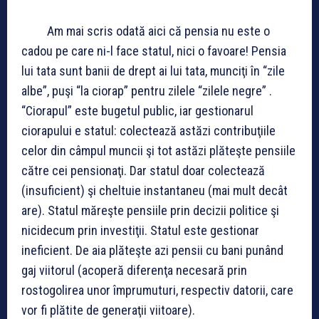
Am mai scris odată aici că pensia nu este o
cadou pe care ni-l face statul, nici o favoare! Pensia
lui tata sunt banii de drept ai lui tata, munciţi în “zile
albe”, puşi “la ciorap” pentru zilele “zilele negre” .
“Ciorapul” este bugetul public, iar gestionarul
ciorapului e statul: colectează astăzi contribuţiile
celor din câmpul muncii şi tot astăzi plăteşte pensiile
către cei pensionaţi. Dar statul doar colectează
(insuficient) şi cheltuie instantaneu (mai mult decât
are). Statul măreşte pensiile prin decizii politice şi
nicidecum prin investiţii. Statul este gestionar
ineficient. De aia plăteşte azi pensii cu bani punând
gaj viitorul (acoperă diferenţa necesară prin
rostogolirea unor împrumuturi, respectiv datorii, care
vor fi plătite de generaţii viitoare).