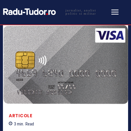
jurnalist, analist
politic si militar
ARTICOLE
3
min.
Read