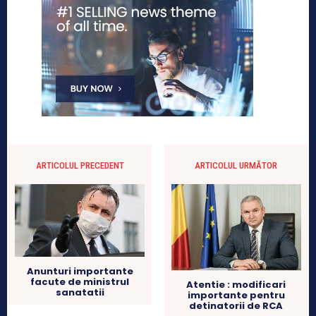
ARTICOLUL PRECEDENT
ARTICOLUL URMĂTOR
Anunturi importante
facute de ministrul
Atentie : modificari
sanatatii
importante pentru
detinatorii de RCA