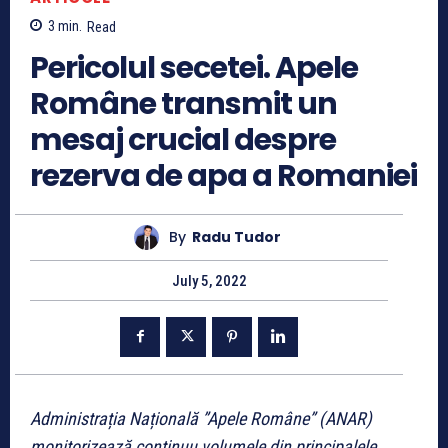
3
min.
Read
Pericolul secetei. Apele
Române transmit un
mesaj crucial despre
rezerva de apa a Romaniei
By
Radu Tudor
July 5, 2022
Administrația Națională ”Apele Române” (ANAR)
monitorizează continuu volumele din principalele