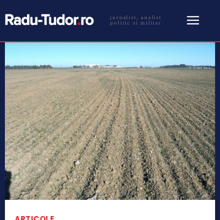
jurnalist, analist
politic si militar
ARTICOLE