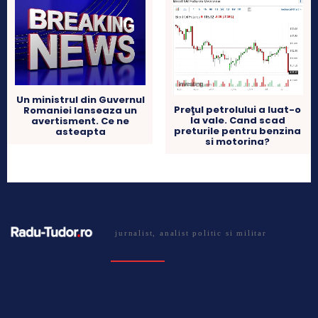
Un ministrul din Guvernul
Preţul petrolului a luat-o
Romaniei lanseaza un
la vale. Cand scad
avertisment. Ce ne
preturile pentru benzina
asteapta
si motorina?
jurnalist, analist politic si militar