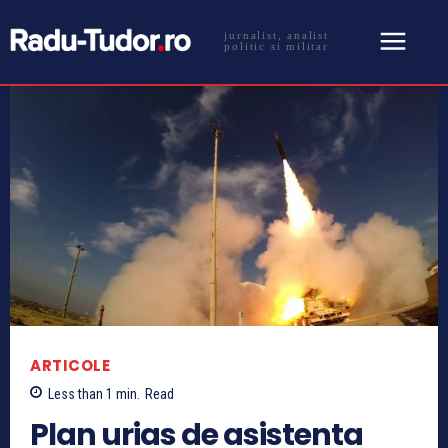
jurnalist, analist
politic si militar
ARTICOLE
Less than 1
min.
Read
Plan urias de asistenta