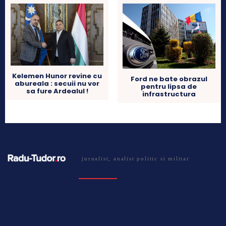
Kelemen Hunor revine cu
Ford ne bate obrazul
abureala : secuii nu vor
pentru lipsa de
sa fure Ardealul !
infrastructura
jurnalist, analist politic si militar