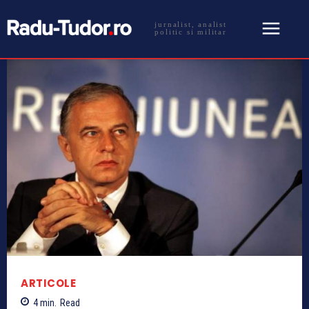
jurnalist, analist
politic si militar
ARTICOLE
4
min.
Read