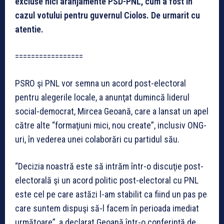
excluse nici aranjamente PSD-PNL, cum a fost in
cazul votului pentru guvernul Ciolos. De urmarit cu
atentie.
=================
PSRO şi PNL vor semna un acord post-electoral
pentru alegerile locale, a anunţat dumincă liderul
social-democrat, Mircea Geoană, care a lansat un apel
către alte “formaţiuni mici, nou create”, inclusiv ONG-
uri, în vederea unei colaborări cu partidul său.
“Decizia noastră este să intrăm într-o discuţie post-
electorală şi un acord politic post-electoral cu PNL
este cel pe care astăzi l-am stabilit ca fiind un pas pe
care suntem dispuşi să-l facem în perioada imediat
următoare”, a declarat Geoană într-o conferinţă de