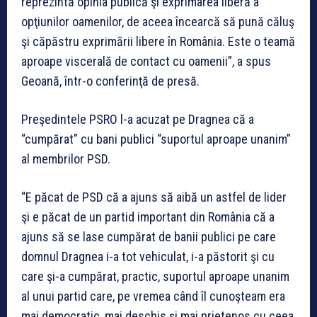
reprezintă opinia publică şi exprimarea liberă a
opţiunilor oamenilor, de aceea încearcă să pună căluş
şi căpăstru exprimării libere în România. Este o teamă
aproape viscerală de contact cu oamenii”, a spus
Geoană, într-o conferinţă de presă.
Preşedintele PSRO l-a acuzat pe Dragnea că a
“cumpărat” cu bani publici “suportul aproape unanim”
al membrilor PSD.
“E păcat de PSD că a ajuns să aibă un astfel de lider
şi e păcat de un partid important din România că a
ajuns să se lase cumpărat de banii publici pe care
domnul Dragnea i-a tot vehiculat, i-a păstorit şi cu
care şi-a cumpărat, practic, suportul aproape unanim
al unui partid care, pe vremea când îl cunoşteam era
mai democratic, mai deschis şi mai prietenos cu ceea