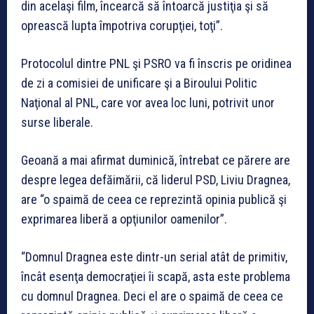
din acelaşi film, încearcă să întoarcă justiţia şi să
oprească lupta împotriva corupţiei, toţi”.
Protocolul dintre PNL şi PSRO va fi înscris pe oridinea
de zi a comisiei de unificare şi a Biroului Politic
Naţional al PNL, care vor avea loc luni, potrivit unor
surse liberale.
Geoană a mai afirmat duminică, întrebat ce părere are
despre legea defăimării, că liderul PSD, Liviu Dragnea,
are “o spaimă de ceea ce reprezintă opinia publică şi
exprimarea liberă a opţiunilor oamenilor”.
“Domnul Dragnea este dintr-un serial atât de primitiv,
încât esenţa democraţiei îi scapă, asta este problema
cu domnul Dragnea. Deci el are o spaimă de ceea ce