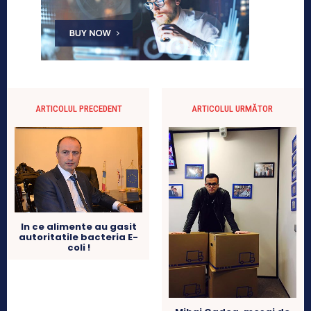
ARTICOLUL PRECEDENT
ARTICOLUL URMĂTOR
In ce alimente au gasit
autoritatile bacteria E-
coli !