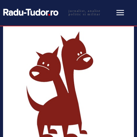
jurnalist, analist
politic si militar