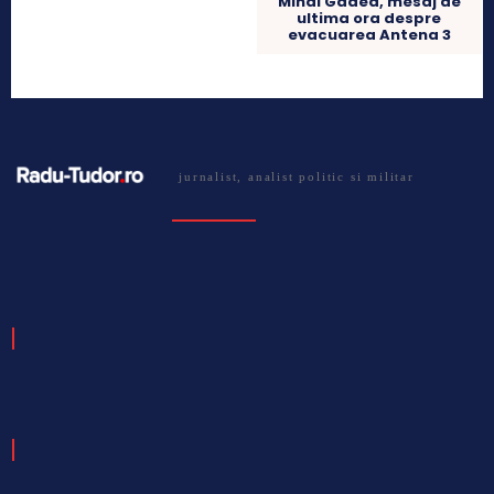
Mihai Gadea, mesaj de
ultima ora despre
evacuarea Antena 3
jurnalist, analist politic si militar