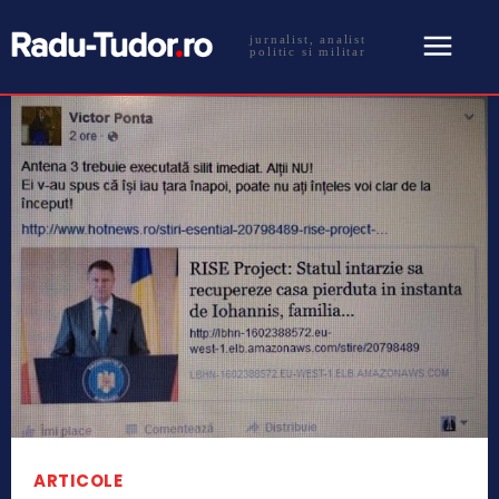
jurnalist, analist
politic si militar
ARTICOLE