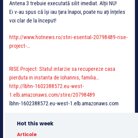
Antena 3 trebuie executată silit imediat. Alții NU!
Ei v-au spus că își iau țara înapoi, poate nu ați înțeles
voi clar de la început!
http://www.hotnews.ro/stiri-esential-20798489-rise-
project-…
RISE Project: Statul intarzie sa recupereze casa
pierduta in instanta de Iohannis, familia…
http://lbhn-1602388572.eu-west-
1.elb.amazonaws.com/stire/20798489
lbhn-1602388572.eu-west-1.elb.amazonaws.com
Hot this week
Articole