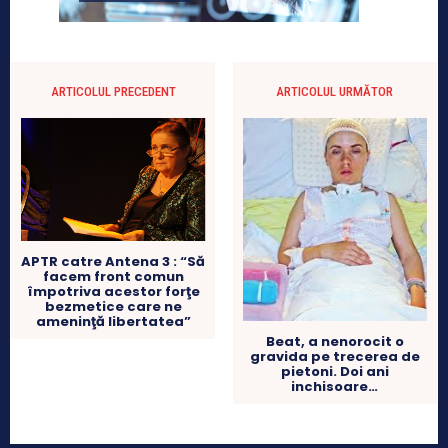
ARTICOLUL PRECEDENT
ARTICOLUL URMĂTOR
APTR catre Antena 3 : “Să
facem front comun
împotriva acestor forţe
bezmetice care ne
ameninţă libertatea”
Beat, a nenorocit o
gravida pe trecerea de
pietoni. Doi ani
inchisoare…