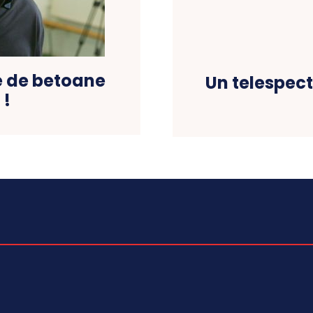
e de betoane
Un telespect
 !