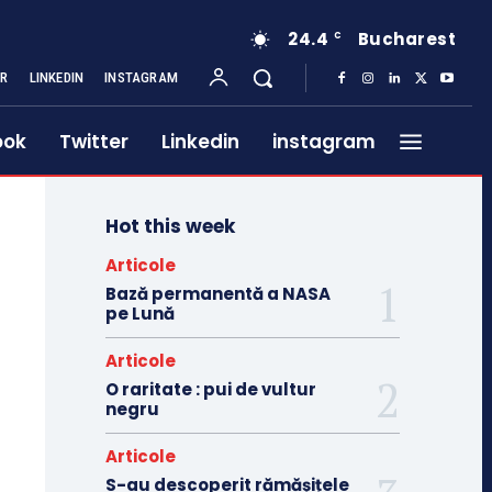
24.4
Bucharest
C
ER
LINKEDIN
INSTAGRAM
ook
Twitter
Linkedin
instagram
Hot this week
Articole
Bază permanentă a NASA
pe Lună
Articole
O raritate : pui de vultur
negru
Articole
S-au descoperit rămășițele