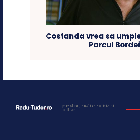
Costanda vrea sa umpl
Parcul Bordei
jurnalist, analist politic si
militar