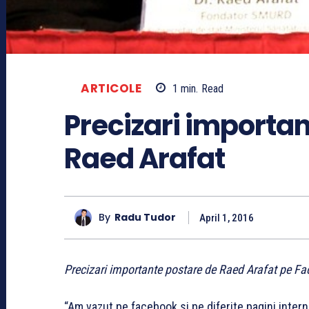
ARTICOLE
1
min.
Read
Precizari importan
Raed Arafat
By
Radu Tudor
April 1, 2016
Precizari importante postare de Raed Arafat pe Fa
“Am vazut pe facebook si pe diferite pagini intern