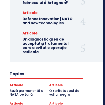
faimosului d’Artagnan?
Articole
Defence Innovation | NATO
and new technologies
Articole
Un diagnostic greu de
acceptat și tratamentul
care a evitat o operație
radicală
Topics
Articole
Articole
Bază permanentă a
O raritate : pui de
NASA pe Lună
vultur negru
Articole
Articole