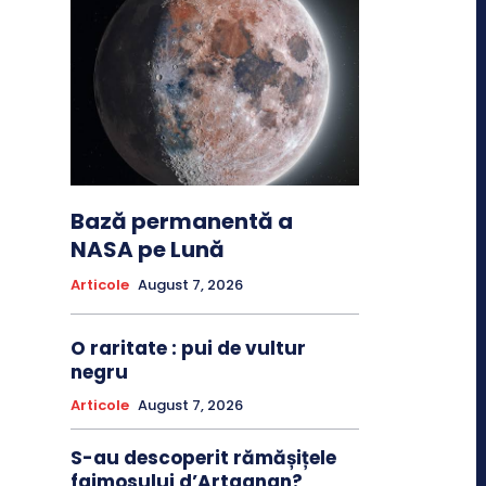
Bază permanentă a
NASA pe Lună
Articole
August 7, 2026
O raritate : pui de vultur
negru
Articole
August 7, 2026
S-au descoperit rămășițele
faimosului d’Artagnan?