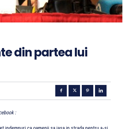
te din partea lui
cebook :
et indemnuri ca oamenii sa iasa in strada pentru a-si