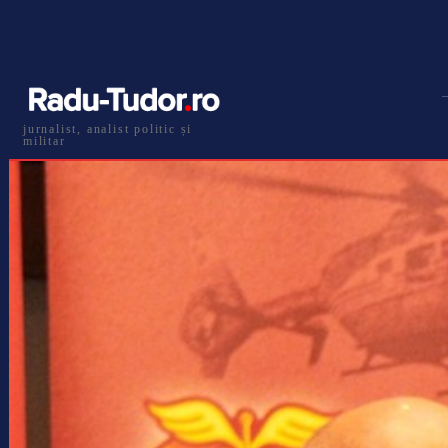
jurnalist, analist politic și
militar