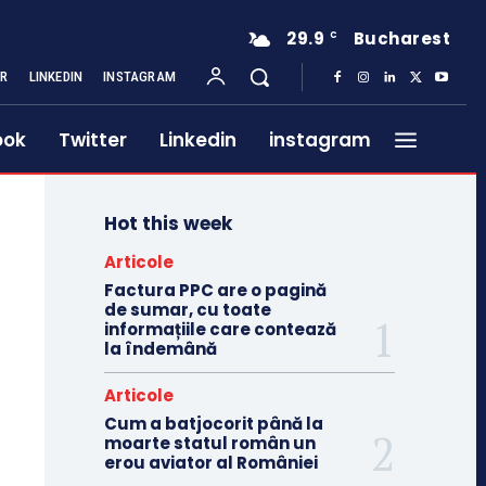
29.9
Bucharest
C
ER
LINKEDIN
INSTAGRAM
ook
Twitter
Linkedin
instagram
Hot this week
Articole
Factura PPC are o pagină
de sumar, cu toate
informațiile care contează
la îndemână
Articole
Cum a batjocorit până la
moarte statul român un
erou aviator al României