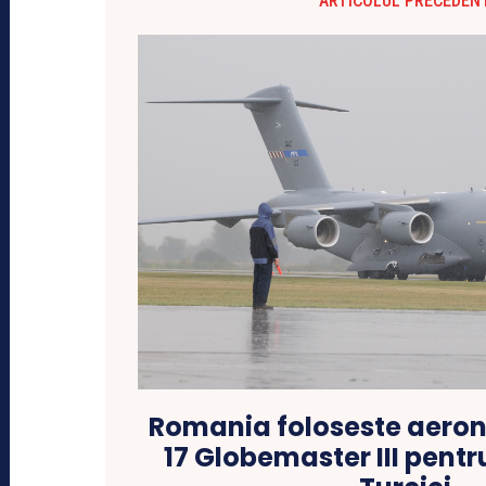
ARTICOLUL PRECEDEN
Romania foloseste aero
17 Globemaster III pentr