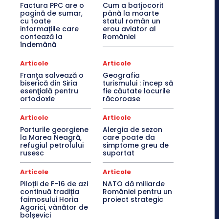
Factura PPC are o
Cum a batjocorit
pagină de sumar,
până la moarte
cu toate
statul român un
informațiile care
erou aviator al
contează la
României
îndemână
Articole
Articole
Franţa salvează o
Geografia
biserică din Siria
turismului : încep să
esenţială pentru
fie căutate locurile
ortodoxie
răcoroase
Articole
Articole
Porturile georgiene
Alergia de sezon
la Marea Neagră,
care poate da
refugiul petrolului
simptome greu de
rusesc
suportat
Articole
Articole
Piloții de F-16 de azi
NATO dă miliarde
continuă tradiția
României pentru un
faimosului Horia
proiect strategic
Agarici, vânător de
bolșevici