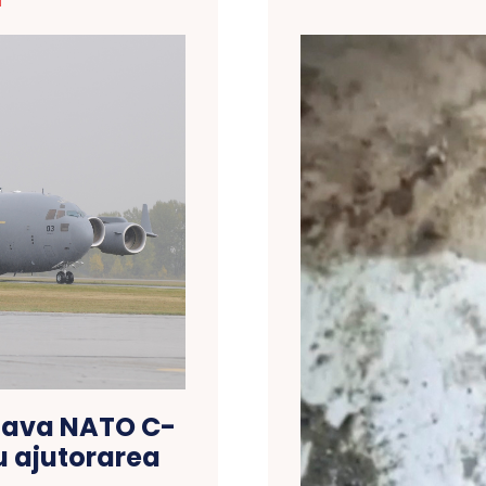
T
nava NATO C-
u ajutorarea