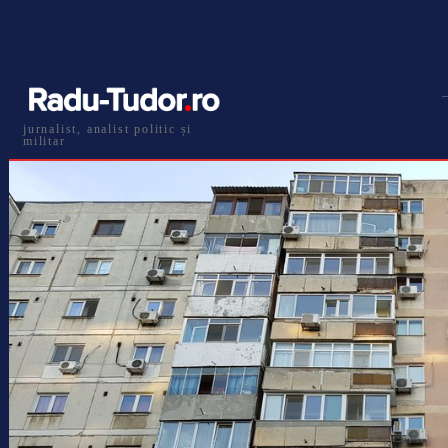
jurnalist, analist politic și
militar