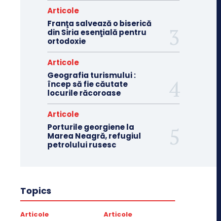
Articole
Franţa salvează o biserică
din Siria esenţială pentru
ortodoxie
Articole
Geografia turismului :
încep să fie căutate
locurile răcoroase
Articole
Porturile georgiene la
Marea Neagră, refugiul
petrolului rusesc
Topics
Articole
Articole