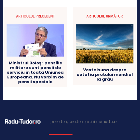
ARTICOLUL PRECEDENT
ARTICOLUL URMĂTOR
Ministrul Boloş : pensiile
militare sunt pensii de
Veste buna despre
serviciu in toata Uniunea
cotatia pretului mondial
Europeana. Nu vorbim de
la grâu
pensii speciale
jurnalist, analist politic si militar