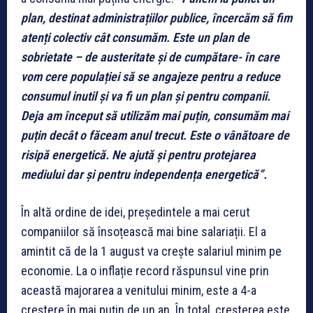
plan, destinat administrațiilor publice, încercăm să fim
atenți colectiv cât consumăm. Este un plan de
sobrietate – de austeritate și de cumpătare- în care
vom cere populației să se angajeze pentru a reduce
consumul inutil și va fi un plan și pentru companii.
Deja am început să utilizăm mai puțin, consumăm mai
puțin decât o făceam anul trecut. Este o vânătoare de
risipă energetică
. Ne ajută și pentru protejarea
mediului dar și pentru independența energetică”.
În altă ordine de idei, președintele a mai cerut
companiilor să însoțească mai bine salariații. El a
amintit că de la 1 august va crește salariul minim pe
economie. La o inflație record răspunsul vine prin
această majorarea a venitului minim, este a 4-a
creștere în mai puțin de un an. În total, creșterea este