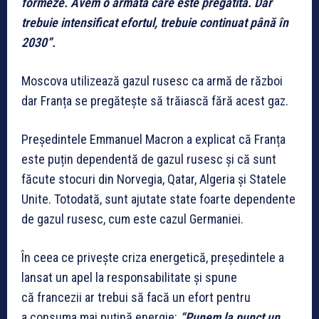
formeze. Avem o armată care este pregătită. Dar
trebuie intensificat efortul, trebuie continuat până în
2030”.
Moscova utilizează gazul rusesc ca armă de război
dar Franța se pregătește să trăiască fără acest gaz.
Președintele Emmanuel Macron a explicat că Franța
este puțin dependentă de gazul rusesc și că sunt
făcute stocuri din Norvegia, Qatar, Algeria și Statele
Unite. Totodată, sunt ajutate state foarte dependente
de gazul rusesc, cum este cazul Germaniei.
În ceea ce privește criza energetică, președintele a
lansat un apel la responsabilitate și spune
că francezii ar trebui să facă un efort pentru
a consuma mai puțină energie:
“Punem la punct un