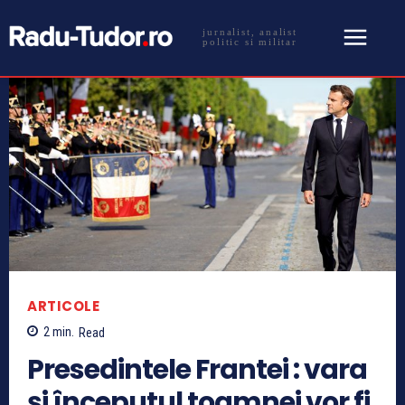
jurnalist, analist
politic si militar
ARTICOLE
2
min.
Read
Presedintele Frantei : vara
și începutul toamnei vor fi