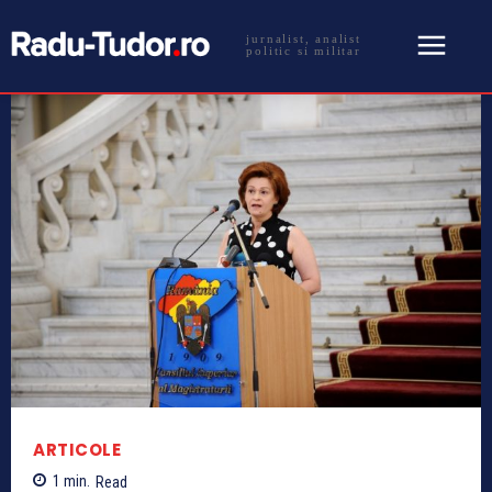
jurnalist, analist
politic si militar
ARTICOLE
1
min.
Read