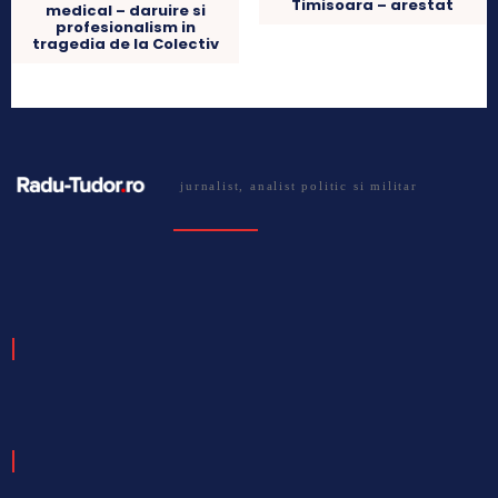
Timisoara – arestat
medical – daruire si
profesionalism in
tragedia de la Colectiv
jurnalist, analist politic si militar