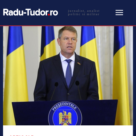
jurnalist, analist
politic si militar