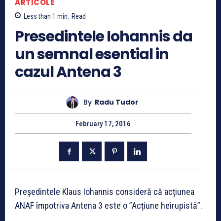
ARTICOLE
Less than 1
min.
Read
Presedintele Iohannis da
un semnal esential in
cazul Antena 3
By
Radu Tudor
February 17, 2016
Președintele Klaus Iohannis consideră că acțiunea
ANAF împotriva Antena 3 este o ”Acțiune heirupistă”.