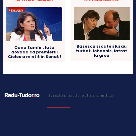
Basescu si cateii lui au
Oana Zamfir : Iata
turbat. Iohannis, latrat
dovada ca premierul
la greu
Ciolos a mintit in Senat !
jurnalist, analist politic si militar