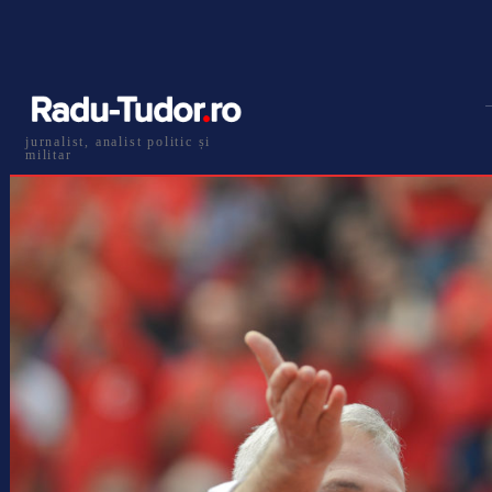
jurnalist, analist politic și
militar