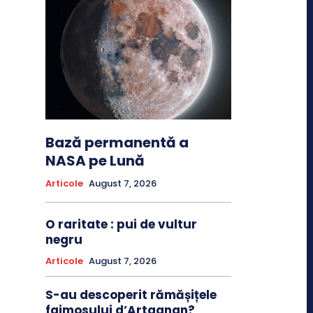
Bază permanentă a
NASA pe Lună
Articole
August 7, 2026
O raritate : pui de vultur
negru
Articole
August 7, 2026
S-au descoperit rămășițele
faimosului d’Artagnan?