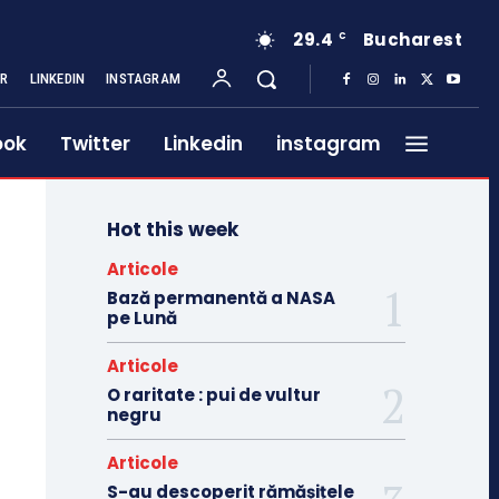
29.4
Bucharest
C
ER
LINKEDIN
INSTAGRAM
ook
Twitter
Linkedin
instagram
Hot this week
Articole
Bază permanentă a NASA
pe Lună
Articole
O raritate : pui de vultur
negru
Articole
S-au descoperit rămășițele