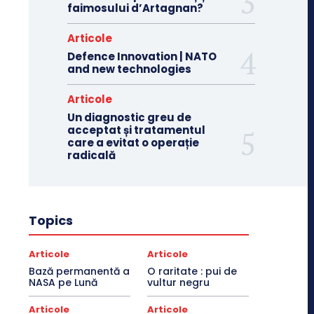
faimosului d’Artagnan?
Articole
Defence Innovation | NATO
and new technologies
Articole
Un diagnostic greu de
acceptat și tratamentul
care a evitat o operație
radicală
Topics
Articole
Articole
Bază permanentă a
O raritate : pui de
NASA pe Lună
vultur negru
Articole
Articole