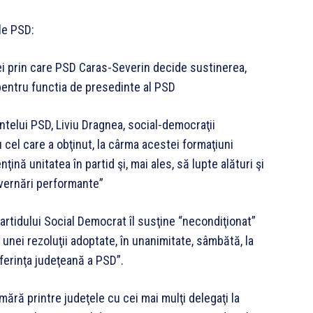
ale PSD:
ei prin care PSD Caras-Severin decide sustinerea,
entru functia de presedinte al PSD
ntelui PSD, Liviu Dragnea, social-democraţii
 cel care a obţinut, la cârma acestei formaţiuni
ţină unitatea în partid şi, mai ales, să lupte alături şi
uvernări performante”
rtidului Social Democrat îl susţine “necondiţionat”
 unei rezoluţii adoptate, în unanimitate, sâmbătă, la
ferinţa judeţeană a PSD”.
ră printre judeţele cu cei mai mulţi delegaţi la