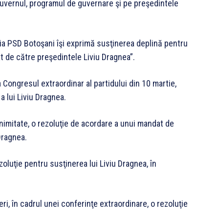
uvernul, programul de guvernare şi pe preşedintele
zaţia PSD Botoşani îşi exprimă susţinerea deplină pentru
t de către preşedintele Liviu Dragnea”.
a Congresul extraordinar al partidului din 10 martie,
a lui Liviu Dragnea.
nimitate, o rezoluţie de acordare a unui mandat de
Dragnea.
zoluţie pentru susţinerea lui Liviu Dragnea, în
ri, în cadrul unei conferinţe extraordinare, o rezoluţie