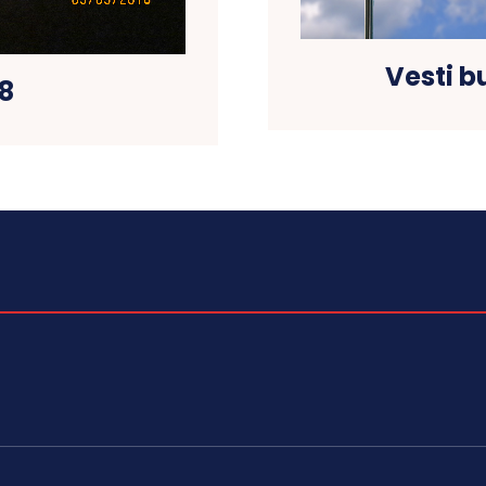
Vesti 
8