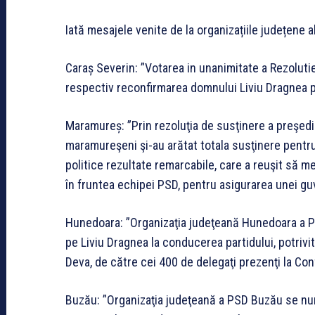
Iată mesajele venite de la organizațiile județene 
Caraș Severin: ”Votarea in unanimitate a Rezoluti
respectiv reconfirmarea domnului Liviu Dragnea p
Maramureș: ”Prin rezoluţia de susţinere a preşedi
maramureşeni şi-au arătat totala susţinere pentru
politice rezultate remarcabile, care a reuşit să men
în fruntea echipei PSD, pentru asigurarea unei g
Hunedoara: ”Organizaţia judeţeană Hunedoara a Pa
pe Liviu Dragnea la conducerea partidului, potrivit
Deva, de către cei 400 de delegaţi prezenţi la Con
Buzău: ”Organizaţia judeţeană a PSD Buzău se numă