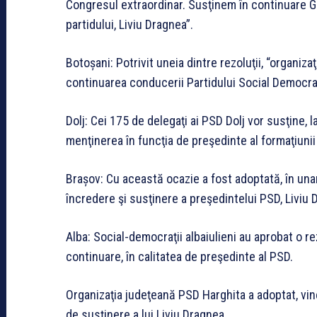
Congresul extraordinar. Susţinem în continuare G
partidului, Liviu Dragnea”.
Botoșani: Potrivit uneia dintre rezoluţii, “organi
continuarea conducerii Partidului Social Democra
Dolj: Cei 175 de delegaţi ai PSD Dolj vor susţine, l
menţinerea în funcţia de preşedinte al formaţiunii 
Brașov: Cu această ocazie a fost adoptată, în una
încredere şi susţinere a preşedintelui PSD, Liviu 
Alba: Social-democraţii albaiulieni au aprobat o re
continuare, în calitatea de preşedinte al PSD.
Organizaţia judeţeană PSD Harghita a adoptat, vine
de susţinere a lui Liviu Dragnea.