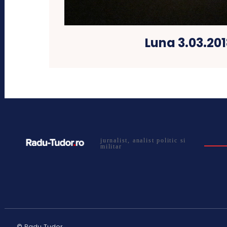
Luna 3.03.201
jurnalist, analist politic si
militar
© Radu Tudor