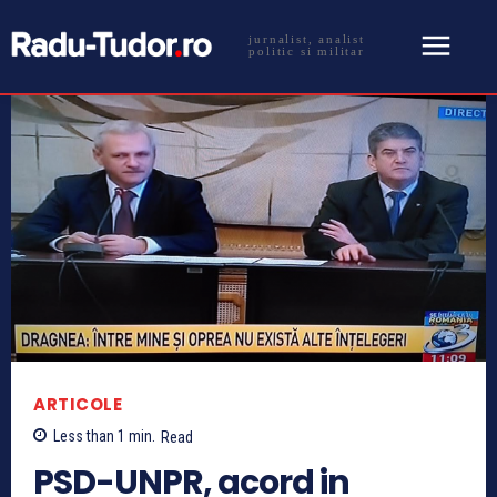
jurnalist, analist
politic si militar
ARTICOLE
Less than 1
min.
Read
PSD-UNPR, acord in