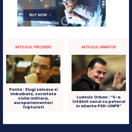
ARTICOLUL PRECEDENT
ARTICOLUL URMĂTOR
Ponta : Slugi zeloase si
imbuibate, societate
Ludovic Orban : “S-a
civila militara,
întâlnit sacul cu petecul
europarlamentari
in alianta PSD-UNPR”
fripturisti