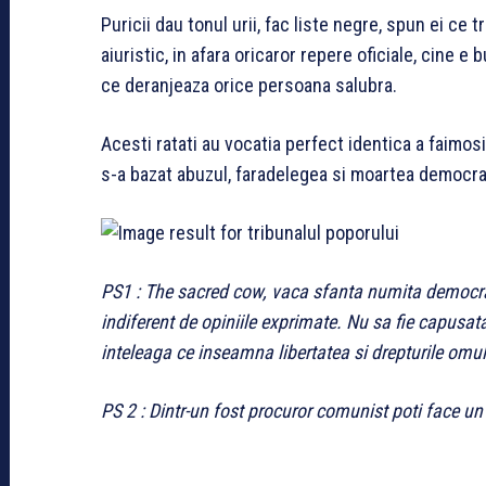
Puricii dau tonul urii, fac liste negre, spun ei ce t
aiuristic, in afara oricaror repere oficiale, cine e b
ce deranjeaza orice persoana salubra.
Acesti ratati au vocatia perfect identica a faimosi
s-a bazat abuzul, faradelegea si moartea democra
PS1 : The sacred cow, vaca sfanta numita democrati
indiferent de opiniile exprimate. Nu sa fie capusat
inteleaga ce inseamna libertatea si drepturile omul
PS 2 : Dintr-un fost procuror comunist poti face un