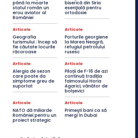
până la moarte
biserică din Siria
statul român un
esenţială pentru
erou aviator al
ortodoxie
României
Articole
Articole
Geografia
Porturile georgiene
turismului : încep să
la Marea Neagră,
fie căutate locurile
refugiul petrolului
răcoroase
rusesc
Articole
Articole
Alergia de sezon
Piloții de F-16 de azi
care poate da
continuă tradiția
simptome greu de
faimosului Horia
suportat
Agarici, vânător de
bolșevici
Articole
Articole
NATO dă miliarde
Primeşti bani ca să
României pentru un
mergi în Dubai
proiect strategic