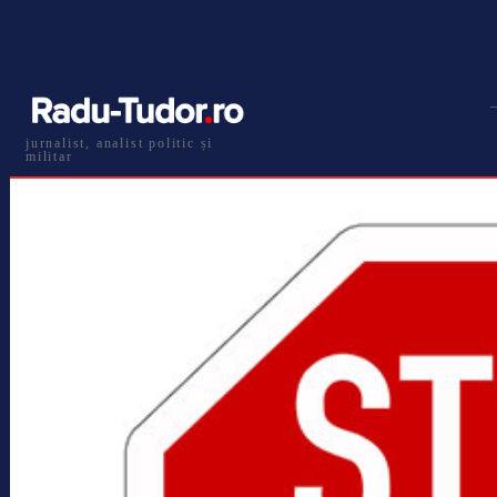
jurnalist, analist politic și
militar