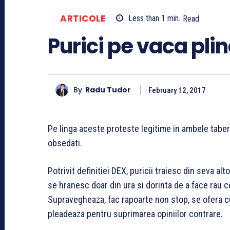
ARTICOLE
Less than 1
min.
Read
Purici pe vaca pli
By
Radu Tudor
February 12, 2017
Pe linga aceste proteste legitime in ambele tabere
obsedati.
Potrivit definitiei DEX, puricii traiesc din seva alt
se hranesc doar din ura si dorinta de a face rau cel
Supravegheaza, fac rapoarte non stop, se ofera c
pleadeaza pentru suprimarea opiniilor contrare.