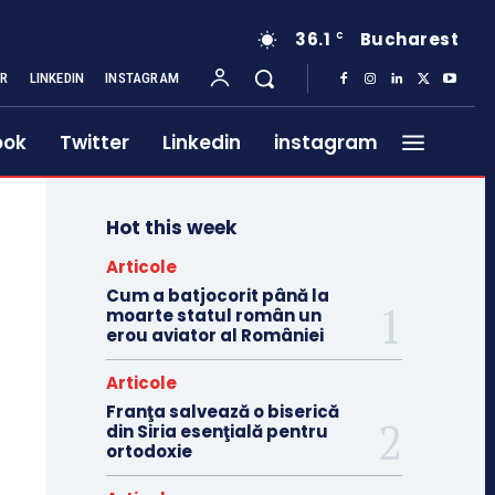
36.1
Bucharest
C
ER
LINKEDIN
INSTAGRAM
ook
Twitter
Linkedin
instagram
Hot this week
Articole
Cum a batjocorit până la
moarte statul român un
erou aviator al României
Articole
Franţa salvează o biserică
din Siria esenţială pentru
ortodoxie