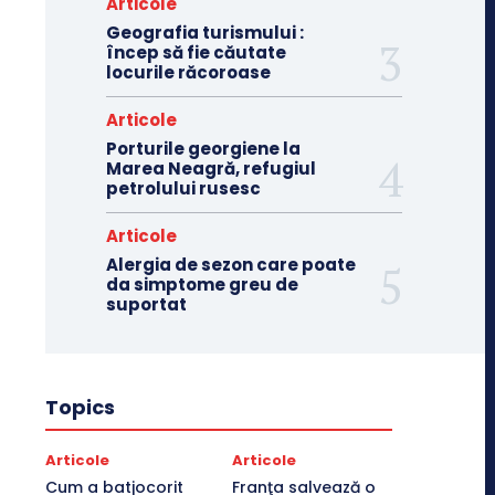
Articole
Geografia turismului :
încep să fie căutate
locurile răcoroase
Articole
Porturile georgiene la
Marea Neagră, refugiul
petrolului rusesc
Articole
Alergia de sezon care poate
da simptome greu de
suportat
Topics
Articole
Articole
Cum a batjocorit
Franţa salvează o