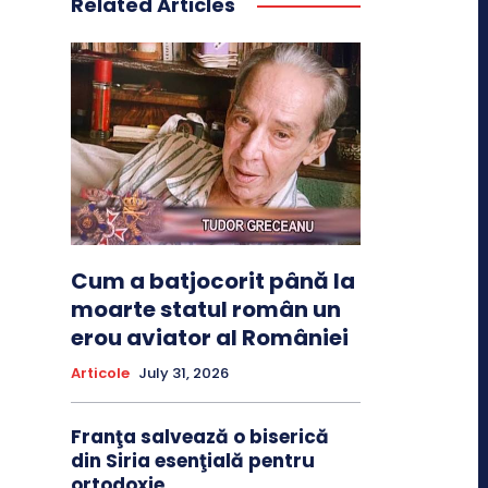
Related Articles
Cum a batjocorit până la
moarte statul român un
erou aviator al României
Articole
July 31, 2026
Franţa salvează o biserică
din Siria esenţială pentru
ortodoxie