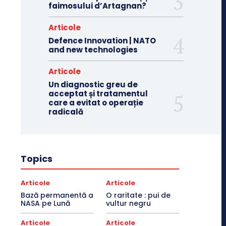
faimosului d’Artagnan?
Articole
Defence Innovation | NATO
and new technologies
Articole
Un diagnostic greu de
acceptat și tratamentul
care a evitat o operație
radicală
Topics
Articole
Articole
Bază permanentă a
O raritate : pui de
NASA pe Lună
vultur negru
Articole
Articole