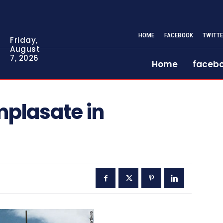
HOME
FACEBOOK
TWITT
Friday,
August
7, 2026
Home
faceb
mplasate in