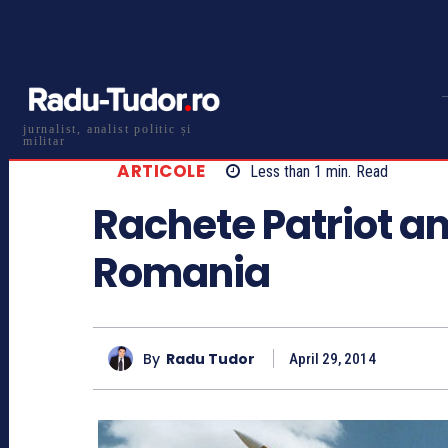
jurnalist, analist politic și
militar
ARTICOLE
Less than 1
min.
Read
Rachete Patriot a
Romania
By
Radu Tudor
April 29, 2014