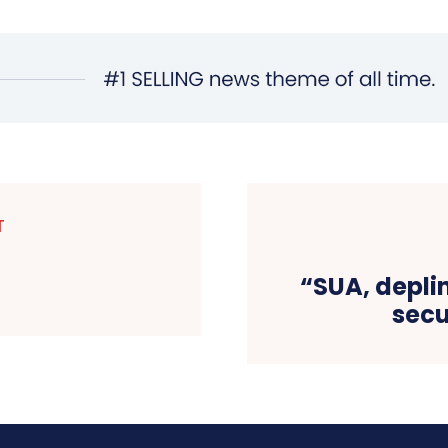
T
“SUA, depli
secu