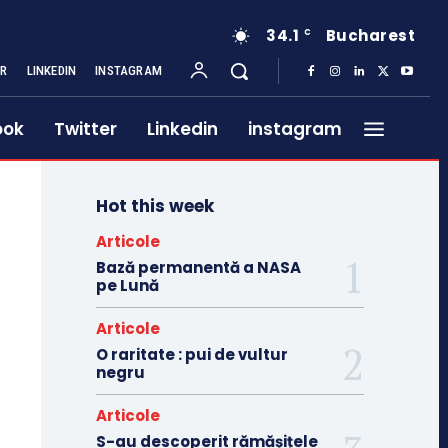
34.1
Bucharest
C
ER
LINKEDIN
INSTAGRAM
ook
Twitter
Linkedin
instagram
Hot this week
Articole
Bază permanentă a NASA
pe Lună
Articole
O raritate : pui de vultur
negru
Articole
S-au descoperit rămășițele