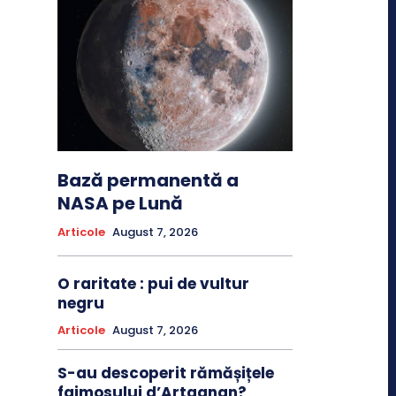
Bază permanentă a
NASA pe Lună
Articole
August 7, 2026
O raritate : pui de vultur
negru
Articole
August 7, 2026
S-au descoperit rămășițele
faimosului d’Artagnan?