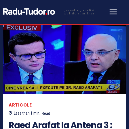
jurnalist, analist
politic si militar
ARTICOLE
Less than 1
min.
Read
Raed Arafat la Antena 3 :