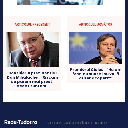
ARTICOLUL PRECEDENT
ARTICOLUL URMĂTOR
Premierul Ciolos : “Nu am
Consilierul prezidential
fost, nu sunt si nu voi fi
Dan Mihalache : “Riscam
ofiter acoperit”
sa parem mai prosti
decat suntem”
jurnalist, analist politic si militar