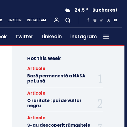
24.5
Bucharest
C
ER
LINKEDIN
INSTAGRAM
ook
Twitter
Linkedin
instagram
Hot this week
Articole
Bază permanentă a NASA
pe Lună
Articole
O raritate : pui de vultur
negru
Articole
S-au descoperit rămășițele