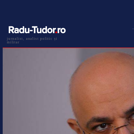
jurnalist, analist politic și
militar