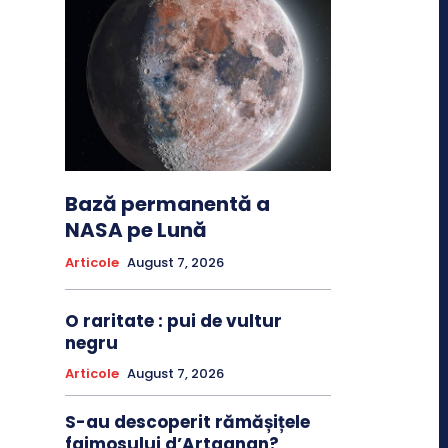
Bază permanentă a
NASA pe Lună
Articole
August 7, 2026
O raritate : pui de vultur
negru
Articole
August 7, 2026
S-au descoperit rămășițele
faimosului d’Artagnan?