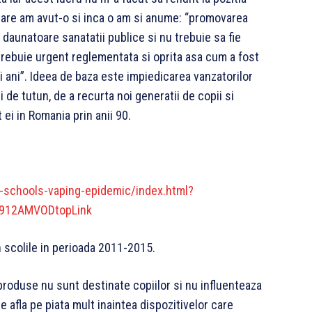
 care am avut-o si inca o am si anume: “promovarea
 daunatoare sanatatii publice si nu trebuie sa fie
trebuie urgent reglementata si oprita asa cum a fost
i ani”. Ideea de baza este impiedicarea vanzatorilor
ii de tutun, de a recurta noi generatii de copii si
ei in Romania prin anii 90.
h-schools-vaping-epidemic/index.html?
0912AMVODtopLink
in scolile in perioada 2011-2015.
produse nu sunt destinate copiilor si nu influenteaza
e afla pe piata mult inaintea dispozitivelor care