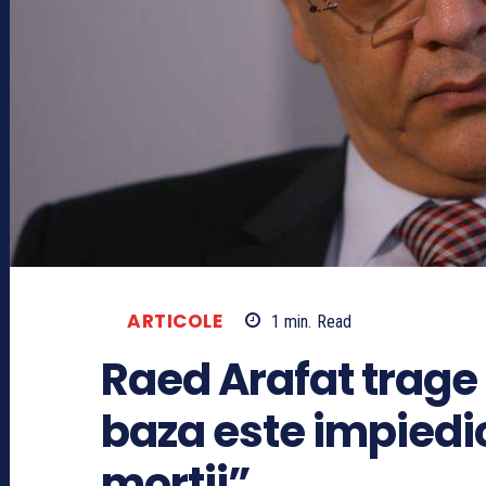
ARTICOLE
1
min.
Read
Raed Arafat trage
baza este impiedi
mortii”