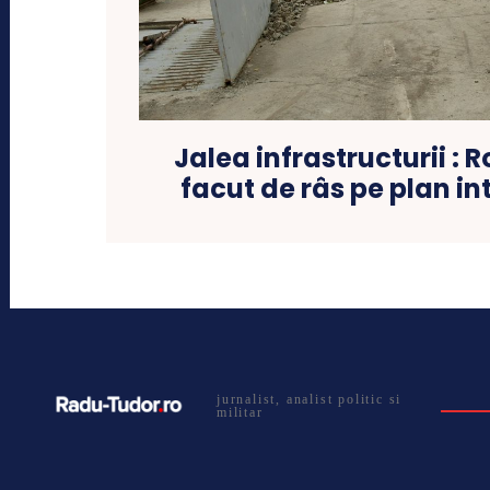
Jalea infrastructurii :
facut de râs pe plan in
jurnalist, analist politic si
militar