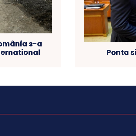
 România s-a
ternational
Ponta si