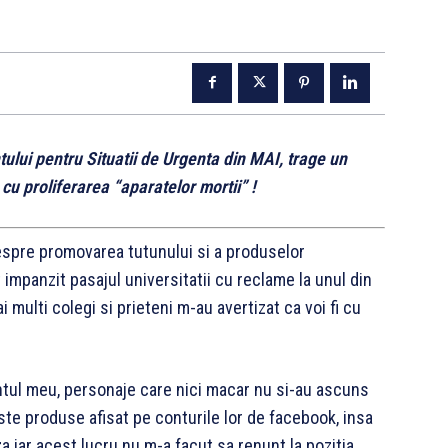
ului pentru Situatii de Urgenta din MAI, trage un
u proliferarea “aparatelor mortii” !
espre promovarea tutunului si a produselor
impanzit pasajul universitatii cu reclame la unul din
multi colegi si prieteni m-au avertizat ca voi fi cu
ntul meu, personaje care nici macar nu si-au ascuns
ste produse afisat pe conturile lor de facebook, insa
 iar acest lucru nu m-a facut sa renunt la pozitia