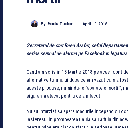
By
Radu Tudor
April 10, 2018
Secretarul de stat Raed Arafat, seful Departament
serios semnal de alarma pe Facebook in legatura c
Cand am scris in 18 Martie 2018 pe acest cont d
alternative tutunului dupa ce am vazut cum a fost 
aceste produse, numindu-le “aparatele mortii”, mai 
siguranta atacat pentru ce am facut.
Nu au intarziat sa apara atacurile incepand cu co
insteresul in promovarea unuia sau altuia din ace
pentru mine era clar ca atacurile serioase urmeaza