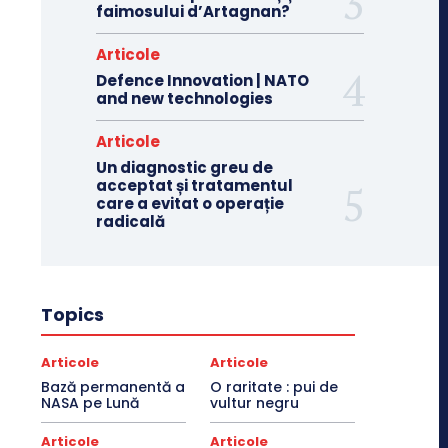
faimosului d’Artagnan?
Articole
Defence Innovation | NATO
and new technologies
Articole
Un diagnostic greu de
acceptat și tratamentul
care a evitat o operație
radicală
Topics
Articole
Articole
Bază permanentă a
O raritate : pui de
NASA pe Lună
vultur negru
Articole
Articole