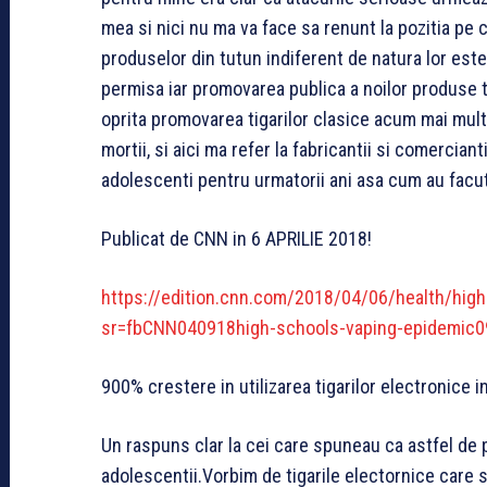
mea si nici nu ma va face sa renunt la pozitia pe
produselor din tutun indiferent de natura lor este
permisa iar promovarea publica a noilor produse 
oprita promovarea tigarilor clasice acum mai mult
mortii, si aici ma refer la fabricantii si comerciant
adolescenti pentru urmatorii ani asa cum au facut 
Publicat de CNN in 6 APRILIE 2018!
https://edition.cnn.com/2018/04/06/health/hig
sr=fbCNN040918high-schools-vaping-epidemic
900% crestere in utilizarea tigarilor electronice 
Un raspuns clar la cei care spuneau ca astfel de 
adolescentii.Vorbim de tigarile electornice care s