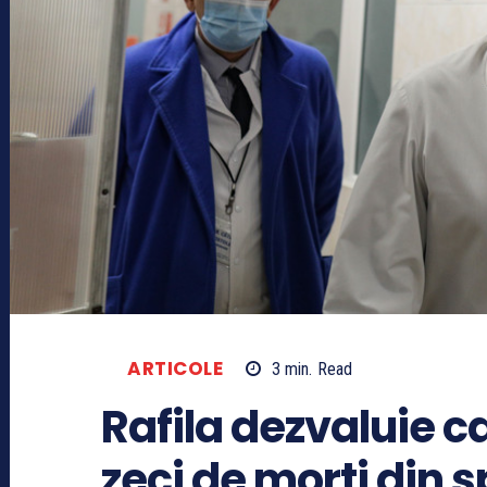
ARTICOLE
3
min.
Read
Rafila dezvaluie c
zeci de morti din 