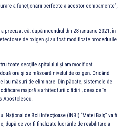
igurare a funcţionării perfecte a acestor echipamente”,
a precizat că, după incendiul din 28 ianuarie 2021, în
detectoare de oxigen şi au fost modificate procedurile
u toate secţiile spitalului şi am modificat
n două ore şi se măsoară nivelul de oxigen. Oricând
e iau măsuri de eliminare. Din păcate, sistemele de
dificare majoră a arhitecturii clădirii, ceea ce în
pus Apostolescu.
ui Naţional de Boli Infecţioase (INBI) “Matei Balş” va fi
, după ce vor fi finalizate lucrările de reabilitare a