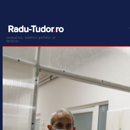
jurnalist, analist politic și
militar