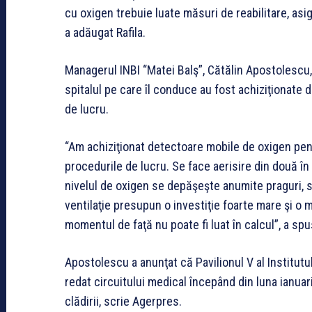
cu oxigen trebuie luate măsuri de reabilitare, as
a adăugat Rafila.
Managerul INBI “Matei Balş”, Cătălin Apostolescu, 
spitalul pe care îl conduce au fost achiziţionate 
de lucru.
“Am achiziţionat detectoare mobile de oxigen pentr
procedurile de lucru. Se face aerisire din două î
nivelul de oxigen se depăşeşte anumite praguri, s
ventilaţie presupun o investiţie foarte mare şi o mo
momentul de faţă nu poate fi luat în calcul”, a s
Apostolescu a anunţat că Pavilionul V al Institutul
redat circuitului medical începând din luna ianuarie
clădirii, scrie Agerpres.