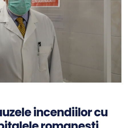
auzele incendiilor cu
spitalele romanesti