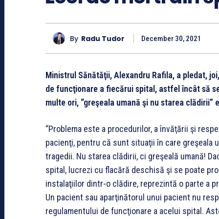
By
Radu Tudor
December 30, 2021
Ministrul Sănătăţii, Alexandru Rafila, a pledat, j
de funcţionare a fiecărui spital, astfel încât să 
multe ori, “greşeala umană şi nu starea clădirii” 
“Problema este a procedurilor, a învăţării şi resp
pacienţi, pentru că sunt situaţii în care greşeala
tragedii. Nu starea clădirii, ci greşeală umană! D
spital, lucrezi cu flacără deschisă şi se poate pr
instalaţiilor dintr-o clădire, reprezintă o parte 
Un pacient sau aparţinătorul unui pacient nu res
regulamentului de funcţionare a acelui spital. Ast