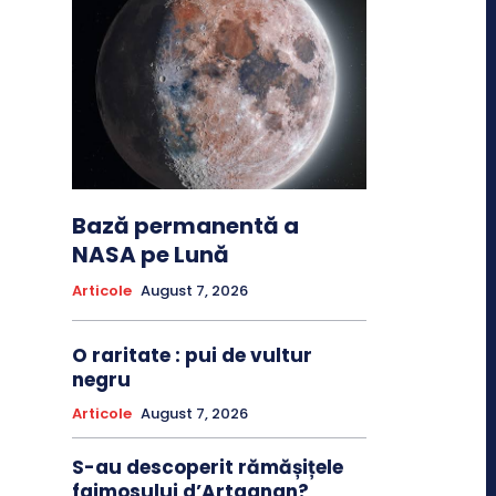
Bază permanentă a
NASA pe Lună
Articole
August 7, 2026
O raritate : pui de vultur
negru
Articole
August 7, 2026
S-au descoperit rămășițele
faimosului d’Artagnan?