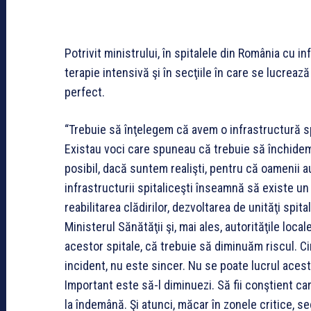
Potrivit ministrului, în spitalele din România cu in
terapie intensivă şi în secţiile în care se lucrea
perfect.
“Trebuie să înţelegem că avem o infrastructură sp
Existau voci care spuneau că trebuie să închidem
posibil, dacă suntem realişti, pentru că oamenii 
infrastructurii spitaliceşti înseamnă să existe u
reabilitarea clădirilor, dezvoltarea de unităţi spital
Ministerul Sănătăţii şi, mai ales, autorităţile loc
acestor spitale, că trebuie să diminuăm riscul. C
incident, nu este sincer. Nu se poate lucrul acesta
Important este să-l diminuezi. Să fii conştient car
la îndemână. Şi atunci, măcar în zonele critice, sec