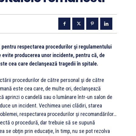
oi, pentru respectarea procedurilor şi regulamentului
se evite producerea unor incidente, pentru că, de
este cea care declanşează tragedii în spitale.
ectării procedurilor de către personal şi de către
 umană este cea care, de multe ori, declanşează
acă aprinzi o candelă sau o lumânare într-un salon de
oduce un incident. Vechimea unei clădiri, starea
a problemei, respectarea procedurilor şi recomandărilor…
pectă o procedură, dar trebuie să se supună
ea se obţin prin educaţie, în timp, nu se pot rezolva