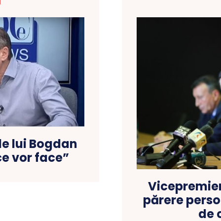
T
de lui Bogdan
ce vor face”
Vicepremier
părere perso
de 