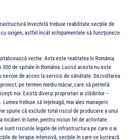
frastructură învechită trebuie reabilitate secţiile de
ză cu oxigen, astfel încât echipamentele să funcţioneze
italicească veche. Asta este realitatea în România.
 300 de spitale în România. Lucrul acesta nu este
au nevoie de acces la servicii de sănătate. Dezvoltarea
n proiect, pe termen mediu măcar, care să permită
iceşti noi. Există diverşi proprietari ai clădirilor –
ale. Lumea trebuie să înţeleagă, mai ales managerii
ine spune că exclude total riscul de producere a unui
 nicăieri în lume, pentru niciun fel de activitate.
e sunt riscurile legate de infrastructura pe care o ai
ţiile de terapie intensivă, secţiile în care se lucrează