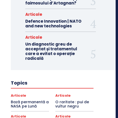
faimosului d’Artagnan?
Articole
Defence Innovation | NATO
and new technologies
Articole
Un diagnostic greu de
acceptat și tratamentul
care a evitat o operație
radicală
Topics
Articole
Articole
Bază permanentă a
O raritate : pui de
NASA pe Lună
vultur negru
Articole
Articole