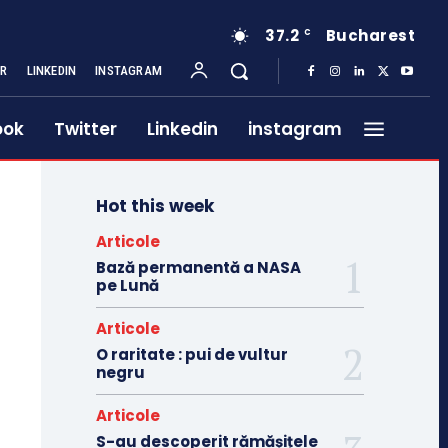
37.2
Bucharest
C
ER
LINKEDIN
INSTAGRAM
ook
Twitter
Linkedin
instagram
Hot this week
Articole
Bază permanentă a NASA
pe Lună
Articole
O raritate : pui de vultur
negru
Articole
S-au descoperit rămășițele