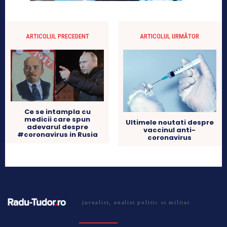
ARTICOLUL PRECEDENT
ARTICOLUL URMĂTOR
Ce se intampla cu
medicii care spun
Ultimele noutati despre
adevarul despre
vaccinul anti-
#coronavirus in Rusia
coronavirus
jurnalist, analist politic si militar