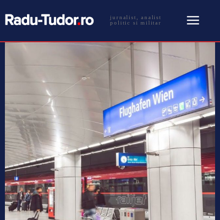
jurnalist, analist
politic si militar