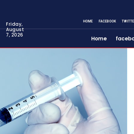
HOME
FACEBOOK
TWITT
Friday,
August
7, 2026
Home
faceb