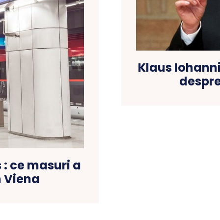
Klaus Iohanni
despre
: ce masuri a
n Viena