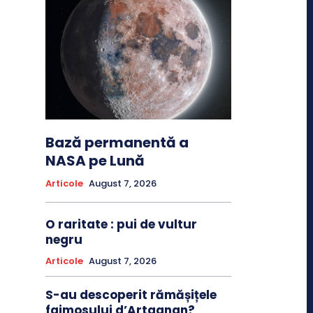
Bază permanentă a
NASA pe Lună
Articole
August 7, 2026
O raritate : pui de vultur
negru
Articole
August 7, 2026
S-au descoperit rămășițele
faimosului d’Artagnan?