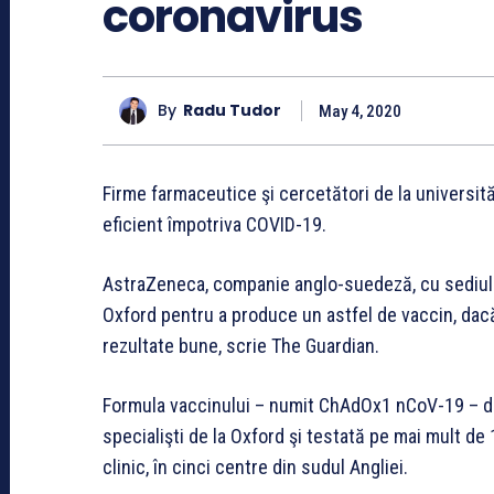
coronavirus
By
Radu Tudor
May 4, 2020
Firme farmaceutice şi cercetători de la universită
eficient împotriva COVID-19.
AstraZeneca, companie anglo-suedeză, cu sediul l
Oxford pentru a produce un astfel de vaccin, dacă 
rezultate bune, scrie The Guardian.
Formula vaccinului – numit ChAdOx1 nCoV-19 – des
specialişti de la Oxford şi testată pe mai mult de 
clinic, în cinci centre din sudul Angliei.