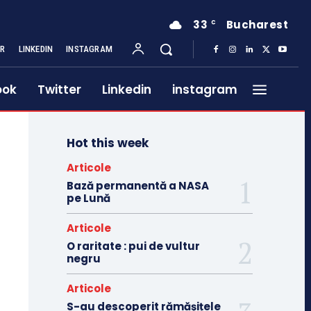
33
Bucharest
C
ER
LINKEDIN
INSTAGRAM
ook
Twitter
Linkedin
instagram
Hot this week
Articole
Bază permanentă a NASA
pe Lună
Articole
O raritate : pui de vultur
negru
Articole
S-au descoperit rămășițele