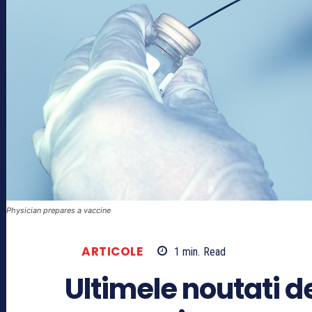
Physician prepares a vaccine
ARTICOLE
1
min.
Read
Ultimele noutati d