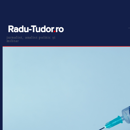
jurnalist, analist politic și
militar