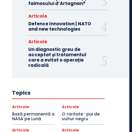
faimosului d’Artagnan?
Articole
Defence Innovation | NATO
and new technologies
Articole
Un diagnostic greu de
acceptat și tratamentul
care a evitat o operație
radicală
Topics
Articole
Articole
Bază permanentă a
O raritate : pui de
NASA pe Lună
vultur negru
Articole
Articole