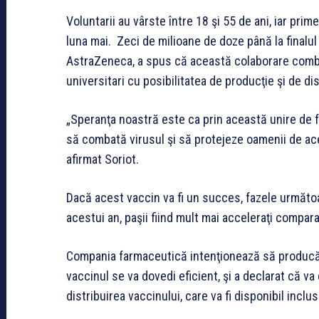
Voluntarii au vârste între 18 şi 55 de ani, iar prime
luna mai. Zeci de milioane de doze până la finalul 
AstraZeneca, a spus că această colaborare combin
universitari cu posibilitatea de producţie şi de d
„Speranţa noastră este ca prin această unire de 
să combată virusul şi să protejeze oamenii de ac
afirmat Soriot.
Dacă acest vaccin va fi un succes, fazele următoare
acestui an, paşii fiind mult mai acceleraţi compara
Compania farmaceutică intenţionează să producă z
vaccinul se va dovedi eficient, şi a declarat că va
distribuirea vaccinului, care va fi disponibil inclusi