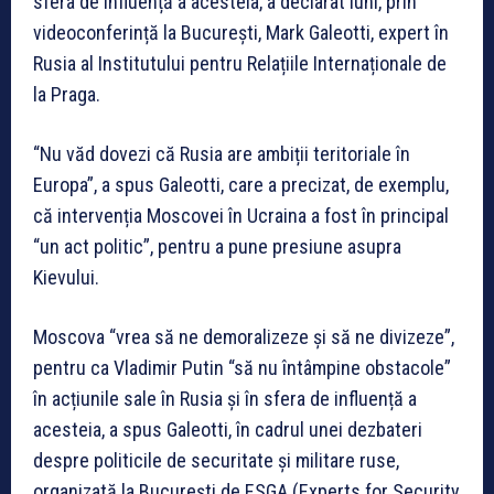
sfera de influență a acesteia, a declarat luni, prin
videoconferință la București, Mark Galeotti, expert în
Rusia al Institutului pentru Relațiile Internaționale de
la Praga.
“Nu văd dovezi că Rusia are ambiții teritoriale în
Europa”, a spus Galeotti, care a precizat, de exemplu,
că intervenția Moscovei în Ucraina a fost în principal
“un act politic”, pentru a pune presiune asupra
Kievului.
Moscova “vrea să ne demoralizeze și să ne divizeze”,
pentru ca Vladimir Putin “să nu întâmpine obstacole”
în acțiunile sale în Rusia și în sfera de influență a
acesteia, a spus Galeotti, în cadrul unei dezbateri
despre politicile de securitate și militare ruse,
organizată la București de ESGA (Experts for Security