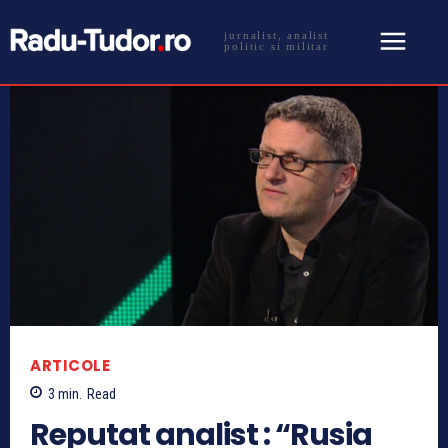
jurnalist, analist
politic si militar
ARTICOLE
3
min.
Read
Reputat analist : “Rusia