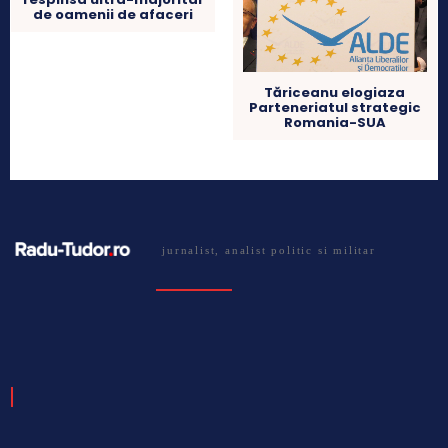
de oamenii de afaceri
Tăriceanu elogiaza
Parteneriatul strategic
Romania-SUA
jurnalist, analist politic si militar