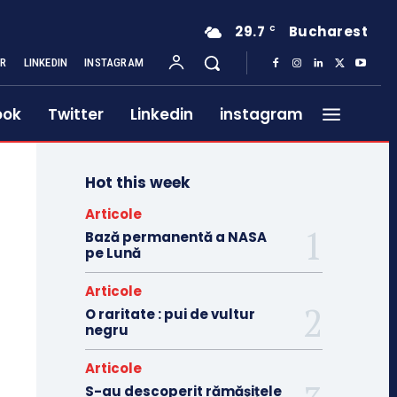
29.7
Bucharest
C
ER
LINKEDIN
INSTAGRAM
ook
Twitter
Linkedin
instagram
Hot this week
Articole
Bază permanentă a NASA
pe Lună
Articole
O raritate : pui de vultur
negru
Articole
S-au descoperit rămășițele