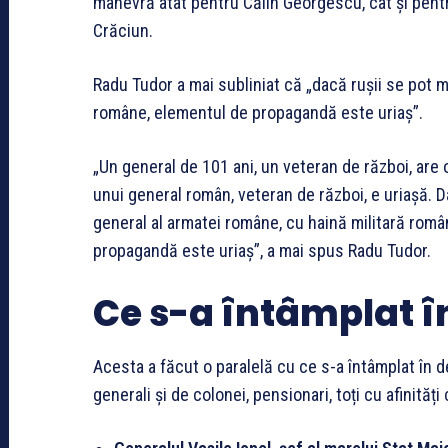
manevră atât pentru Călin Georgescu, cât și pentru
Crăciun.
Radu Tudor a mai subliniat că „dacă rușii se pot m
române, elementul de propagandă este uriaș”.
„Un general de 101 ani, un veteran de război, are 
unui general român, veteran de război, e uriașă. D
general al armatei române, cu haină militară rom
propagandă este uriaș”, a mai spus Radu Tudor.
Ce s-a întâmplat î
Acesta a făcut o paralelă cu ce s-a întâmplat în d
generali și de colonei, pensionari, toți cu afinităț