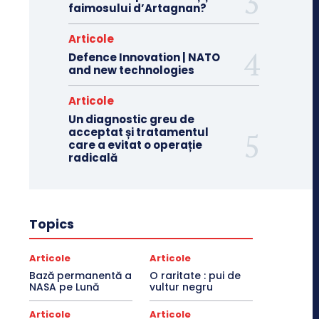
faimosului d’Artagnan?
Articole
Defence Innovation | NATO
and new technologies
Articole
Un diagnostic greu de
acceptat și tratamentul
care a evitat o operație
radicală
Topics
Articole
Articole
Bază permanentă a
O raritate : pui de
NASA pe Lună
vultur negru
Articole
Articole