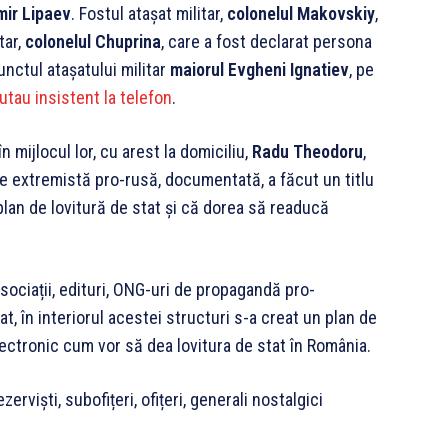
mir Lipaev
. Fostul atașat militar,
colonelul Makovskiy
,
tar,
colonelul Chuprina
, care a fost declarat persona
unctul atașatului militar
maiorul Evgheni Ignatiev
, pe
utau insistent la telefon
.
în mijlocul lor, cu arest la domiciliu,
Radu Theodoru
,
te extremistă pro-rusă, documentată, a făcut un titlu
lan de lovitură de stat și că dorea să readucă
asociații, edituri, ONG-uri de propagandă pro-
t, în interiorul acestei structuri s-a creat un plan de
electronic cum vor să dea lovitura de stat în România.
erviști, subofițeri, ofițeri, generali nostalgici