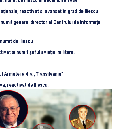
or, numit de Iliescu în decembrie 1989
Naționale, reactivat și avansat în grad de Iliescu
umit general director al Centrului de Informații
numit de Iliescu
ivat și numit șeful aviației militare.
l Armatei a 4-a „Transilvania”
a, reactivat de Iliescu.