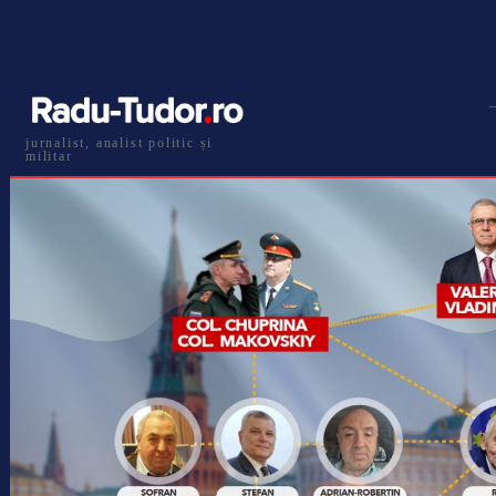
jurnalist, analist politic și
militar