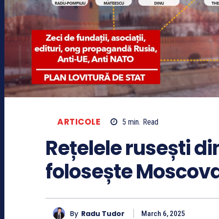
ARTICOLE
5
min.
Read
Rețelele rusești 
folosește Moscova 
By
Radu Tudor
March 6, 2025