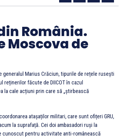
 din România.
te Moscova de
e generalul Marius Crăciun, tipurile de rețele rusești
l reținerilor făcute de DIICOT în cazul
la cale acțiuni prin care să „știrbească
ordonarea atașaților militari, care sunt ofițeri GRU,
 acum la suprafață. Cei doi ambasadori ruși la
 e cunoscut pentru activitate anti-românească