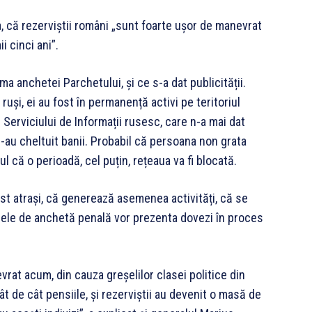
 că rezerviștii români „sunt foarte ușor de manevrat
i cinci ani”.
a anchetei Parchetului, și ce s-a dat publicității.
ruși, ei au fost în permanență activi pe teritoriul
 Serviciului de Informații rusesc, care n-a mai dat
i-au cheltuit banii. Probabil că persoana non grata
 că o perioadă, cel puțin, rețeaua va fi blocată.
fost atrași, că generează asemenea activități, că se
nele de anchetă penală vor prezenta dovezi în proces
evrat acum, din cauza greșelilor clasei politice din
cât de cât pensiile, și rezerviștii au devenit o masă de