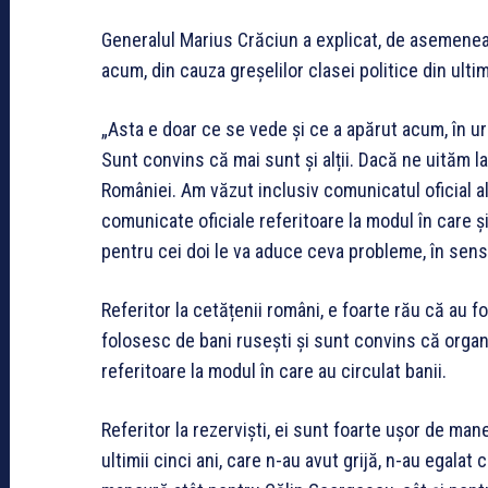
Generalul Marius Crăciun a explicat, de asemenea,
acum, din cauza greșelilor clasei politice din ultimi
„Asta e doar ce se vede și ce a apărut acum, în urm
Sunt convins că mai sunt și alții. Dacă ne uităm la 
României. Am văzut inclusiv comunicatul oficial al
comunicate oficiale referitoare la modul în care ș
pentru cei doi le va aduce ceva probleme, în sensul
Referitor la cetățenii români, e foarte rău că au 
folosesc de bani rusești și sunt convins că orga
referitoare la modul în care au circulat banii.
Referitor la rezerviști, ei sunt foarte ușor de man
ultimii cinci ani, care n-au avut grijă, n-au egalat 