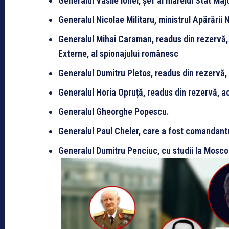
Generalul Vasile Ionel, șef al marelui Stat Maj
Generalul Nicolae Militaru, ministrul Apărării 
Generalul Mihai Caraman, readus din rezervă, n
Externe, al spionajului românesc
Generalul Dumitru Pletos, readus din rezervă, 
Generalul Horia Opruță, readus din rezervă, act
Generalul Gheorghe Popescu.
Generalul Paul Cheler, care a fost comandantu
Generalul Dumitru Penciuc, cu studii la Moscov