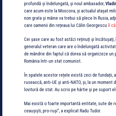
profundă și îndelungată, și noul ambasador,
Vladi
care acum este la Moscova, și actualul atașat mili
non grata și mâine va trebui să plece în Rusia, adj
care oamenii din rețeaua lui Călin Georgescu
îl că
Cei șase care au fost astăzi reținuți și încătușați, 
generalul veteran care are o îndelungată activita
de mândrie din faptul că dorea să organizeze un p
România într-un stat comunist.
În spatele acestor rețele există zeci de fundații, 
rusească, anti-UE și anti-NATO, și, la un moment da
lovitură de stat. Au scris pe hârtie și pe suport 
Mai există o foarte importantă entitate, sute de rez
ceaușiști, pro-ruși”, a explicat Radu Tudor.