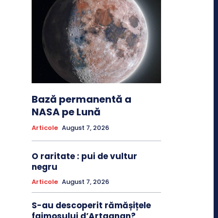
Bază permanentă a
NASA pe Lună
Articole
August 7, 2026
O raritate : pui de vultur
negru
Articole
August 7, 2026
S-au descoperit rămășițele
faimosului d’Artagnan?