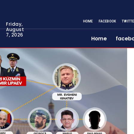
HOME
FACEBOOK
TWITT
Friday,
August
7, 2026
Home
faceb