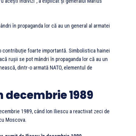
 acești indivizi”, a explicat și generalul Marius
ândri în propaganda lor că au un general al armatei
o contribuție foarte importantă. Simbolistica hainei
acă rușii se pot mândri în propaganda lor că au un
ânească, dintr-o armată NATO, elementul de
n decembrie 1989
ecembrie 1989, când Ion Iliescu a reactivat zeci de
i cu Moscova.