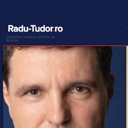
jurnalist, analist politic și
militar