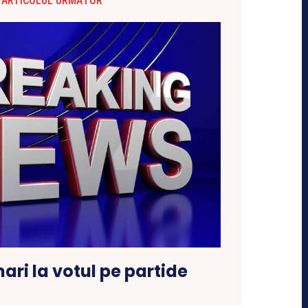
ARTICOLUL URMĂTOR
ari la votul pe partide