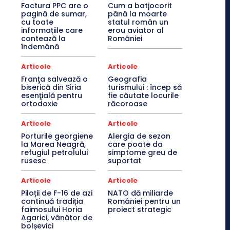
Factura PPC are o
Cum a batjocorit
pagină de sumar,
până la moarte
cu toate
statul român un
informațiile care
erou aviator al
contează la
României
îndemână
Articole
Articole
Franţa salvează o
Geografia
biserică din Siria
turismului : încep să
esenţială pentru
fie căutate locurile
ortodoxie
răcoroase
Articole
Articole
Porturile georgiene
Alergia de sezon
la Marea Neagră,
care poate da
refugiul petrolului
simptome greu de
rusesc
suportat
Articole
Articole
Piloții de F-16 de azi
NATO dă miliarde
continuă tradiția
României pentru un
faimosului Horia
proiect strategic
Agarici, vânător de
bolșevici