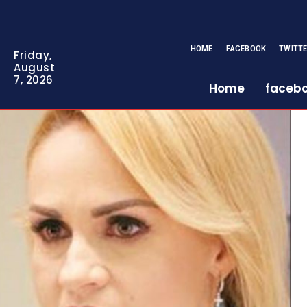
HOME
FACEBOOK
TWITT
Friday,
August
7, 2026
Home
faceb