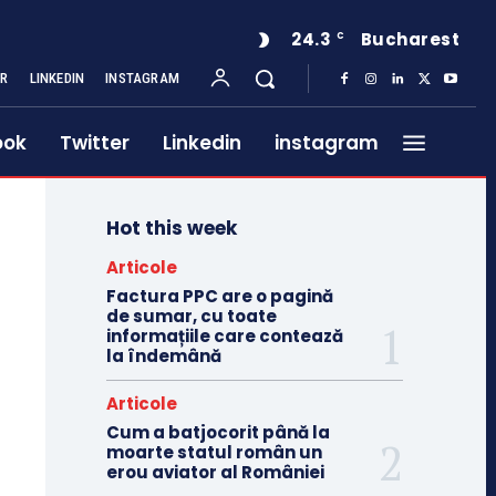
24.3
Bucharest
C
ER
LINKEDIN
INSTAGRAM
ook
Twitter
Linkedin
instagram
Hot this week
Articole
Factura PPC are o pagină
de sumar, cu toate
informațiile care contează
la îndemână
Articole
Cum a batjocorit până la
moarte statul român un
erou aviator al României