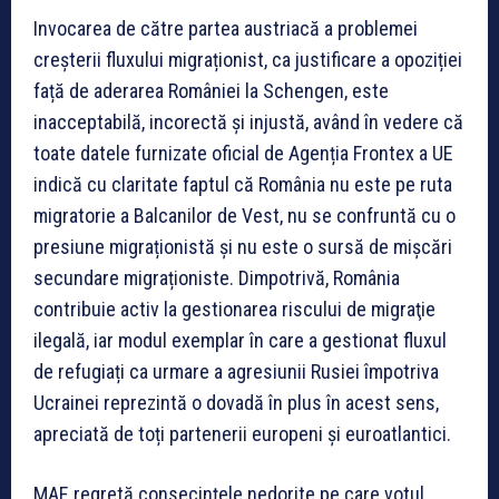
Invocarea de către partea austriacă a problemei
creșterii fluxului migraționist, ca justificare a opoziției
față de aderarea României la Schengen, este
inacceptabilă, incorectă și injustă, având în vedere că
toate datele furnizate oficial de Agenția Frontex a UE
indică cu claritate faptul că România nu este pe ruta
migratorie a Balcanilor de Vest, nu se confruntă cu o
presiune migraționistă și nu este o sursă de mișcări
secundare migraționiste. Dimpotrivă, România
contribuie activ la gestionarea riscului de migraţie
ilegală, iar modul exemplar în care a gestionat fluxul
de refugiați ca urmare a agresiunii Rusiei împotriva
Ucrainei reprezintă o dovadă în plus în acest sens,
apreciată de toți partenerii europeni și euroatlantici.
MAE regretă consecințele nedorite pe care votul