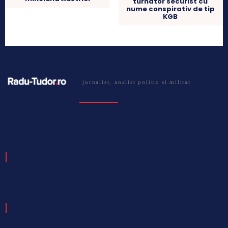
turnator securist cu
nume conspirativ de tip
KGB
jurnalist, analist politic si militar