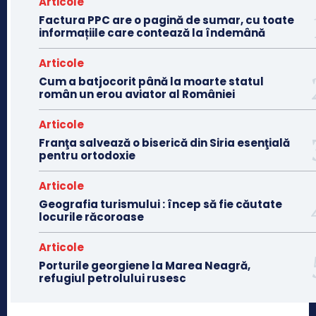
Articole
Factura PPC are o pagină de sumar, cu toate
informațiile care contează la îndemână
Articole
Cum a batjocorit până la moarte statul
român un erou aviator al României
Articole
Franţa salvează o biserică din Siria esenţială
pentru ortodoxie
Articole
Geografia turismului : încep să fie căutate
locurile răcoroase
Articole
Porturile georgiene la Marea Neagră,
refugiul petrolului rusesc