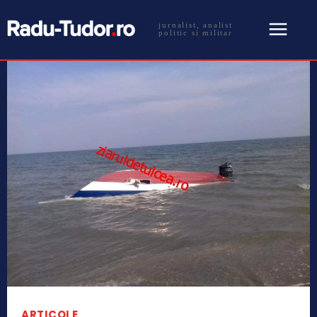
jurnalist, analist
politic si militar
ARTICOLE