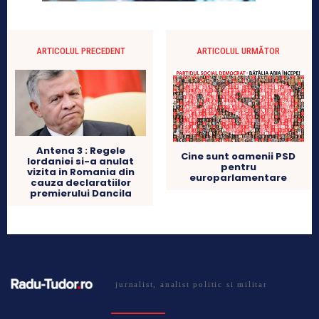
ARTICOLUL PRECEDENT
ARTICOLUL URMĂTOR
Antena 3 : Regele
Cine sunt oamenii PSD
Iordaniei si-a anulat
pentru
vizita in Romania din
europarlamentare
cauza declaratiilor
premierului Dancila
jurnalist, analist politic si militar