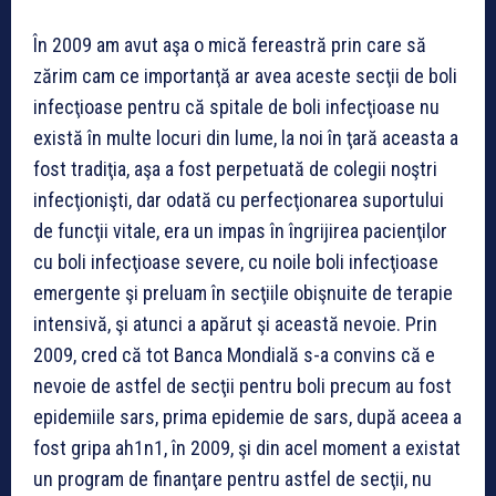
În 2009 am avut aşa o mică fereastră prin care să
zărim cam ce importanţă ar avea aceste secţii de boli
infecţioase pentru că spitale de boli infecţioase nu
există în multe locuri din lume, la noi în ţară aceasta a
fost tradiţia, aşa a fost perpetuată de colegii noştri
infecţionişti, dar odată cu perfecţionarea suportului
de funcţii vitale, era un impas în îngrijirea pacienţilor
cu boli infecţioase severe, cu noile boli infecţioase
emergente şi preluam în secţiile obişnuite de terapie
intensivă, şi atunci a apărut şi această nevoie. Prin
2009, cred că tot Banca Mondială s-a convins că e
nevoie de astfel de secţii pentru boli precum au fost
epidemiile sars, prima epidemie de sars, după aceea a
fost gripa ah1n1, în 2009, şi din acel moment a existat
un program de finanţare pentru astfel de secţii, nu