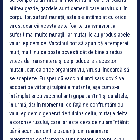
atâtea gazde, gazdele sunt oamenii care au virusul în
corpul lor, suferă mutaţii, asta s-a întâmplat cu orice
virus, doar că acesta este foarte transmisibil, a
suferit mai multe mutaţii, iar mutaţiile au produs acele
valuri epidemice. Vaccinul pot să spun că a temperat
mult, mult, nu se poate povesti cât de bine a redus
viteza de transmitere şi de producere a acestor
mutaţii, dar, ca orice organism viu, virusul încearcă să
se adapteze. Eu sper că vaccinul anti sars cov 2 va
acoperi pe viitor şi tulpinile mutante, aşa cum s-a
întâmplat şi cu vaccinul anti gripal, ah1n1 şi cu altele,
în urmă, dar în momentul de faţă ne confruntăm cu
valul epidemic generat de tulpina delta, mutaţia delta
a coronavirusului, care iar este ceva ce nu am întâlnit
până acum, iar dintre pacienţii din reanimare
majoritatea covârşitoare sunt pacienţi care nu s-au