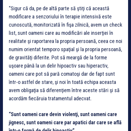
“Sigur că da, pe de altă parte să ştiţi că această
modificare a senzoriului în terapie intensivă este
cunoscută, monitorizată în fişa zilnică, avem un check
list, sunt oameni care au modificări ale inserţiei în
realitate şi raportarea la propria persoană, ceea ce noi
numim orientat temporo spaţial şi la propria persoană,
de gravităţi diferite. Pot să meargă de la forme
uşoare până la un delir hipoactiv sau hiperactiv,
oameni care pot să pară comatoşi dar de fapt sunt
într-o astfel de stare, şi noi în toată echipa aceasta
avem obligaţia să diferenţiem între aceste stări şi să
acordăm fiecăruia tratamentul adecvat.
“Sunt oameni care devin violenţi, sunt oameni care
jignesc, sunt oameni care par apatici dar care se află
într-o formă de delir hipoactiv”