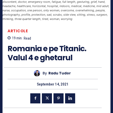
discontent, doctor, emergency room, fatigue, full length, gesturing, grief, hand,
headache, healthcare, horizontal, hospital, indoors, medical, medicine, mid adult,
nurse, occupation, one person, only women, overcome, overwhelming, people,
photography, profile, protection, sad, scrubs, side view, sitting, stress, surgeon,
thinking, three quarter length, tired, woman, worrying
ARTICOLE
19
min.
Read
Romania e pe Titanic.
Valul 4 e ghetarul
By
Radu Tudor
September 14, 2021