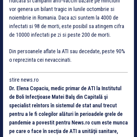
ridicata si campanii anti-vaccin bazate pe minciuni
vor genera un bilant tragic in lunile octombrie si
noiembrie in Romania. Daca azi suntem la 4000 de
infectati si 98 de morti, este posibil sa atingem cifra
de 10000 infectati pe zi si peste 200 de morti.
Din persoanele aflate la ATI sau decedate, peste 90%
o reprezinta cei nevaccinati.
stire news.ro
Dr. Elena Copaciu, medic primar de ATI la Institutul
de Boli Infecţioase Matei Balş din Capitală şi
specialist reîntors în sistemul de stat anul trecut
pentru a le fi colegilor alături în perioadele grele de
pandemie a povestit pentru News.ro cum este munca
pe care o face în secţia de ATI a unităţii sanitare,