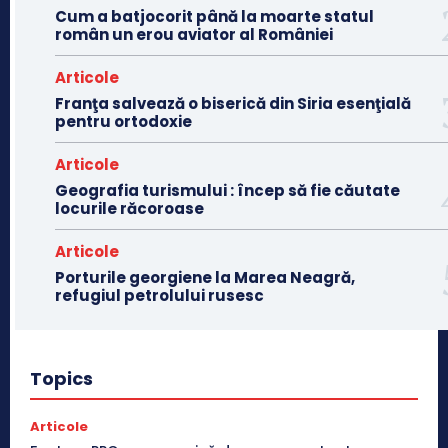
Cum a batjocorit până la moarte statul
român un erou aviator al României
Articole
Franţa salvează o biserică din Siria esenţială
pentru ortodoxie
Articole
Geografia turismului : încep să fie căutate
locurile răcoroase
Articole
Porturile georgiene la Marea Neagră,
refugiul petrolului rusesc
Topics
Articole