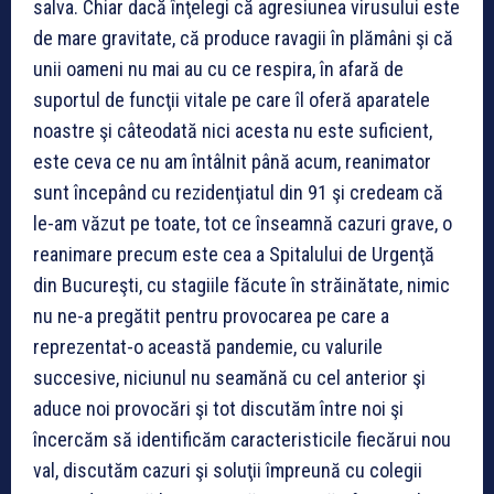
salva. Chiar dacă înţelegi că agresiunea virusului este
de mare gravitate, că produce ravagii în plămâni şi că
unii oameni nu mai au cu ce respira, în afară de
suportul de funcţii vitale pe care îl oferă aparatele
noastre şi câteodată nici acesta nu este suficient,
este ceva ce nu am întâlnit până acum, reanimator
sunt începând cu rezidenţiatul din 91 şi credeam că
le-am văzut pe toate, tot ce înseamnă cazuri grave, o
reanimare precum este cea a Spitalului de Urgenţă
din Bucureşti, cu stagiile făcute în străinătate, nimic
nu ne-a pregătit pentru provocarea pe care a
reprezentat-o această pandemie, cu valurile
succesive, niciunul nu seamănă cu cel anterior şi
aduce noi provocări şi tot discutăm între noi şi
încercăm să identificăm caracteristicile fiecărui nou
val, discutăm cazuri şi soluţii împreună cu colegii