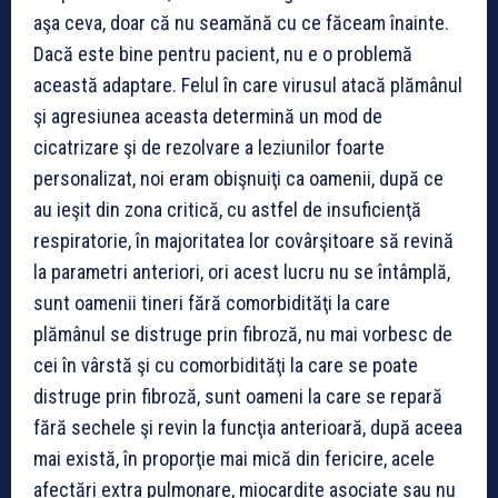
aşa ceva, doar că nu seamănă cu ce făceam înainte.
Dacă este bine pentru pacient, nu e o problemă
această adaptare. Felul în care virusul atacă plămânul
şi agresiunea aceasta determină un mod de
cicatrizare şi de rezolvare a leziunilor foarte
personalizat, noi eram obişnuiţi ca oamenii, după ce
au ieşit din zona critică, cu astfel de insuficienţă
respiratorie, în majoritatea lor covârşitoare să revină
la parametri anteriori, ori acest lucru nu se întâmplă,
sunt oamenii tineri fără comorbidităţi la care
plămânul se distruge prin fibroză, nu mai vorbesc de
cei în vârstă şi cu comorbidităţi la care se poate
distruge prin fibroză, sunt oameni la care se repară
fără sechele şi revin la funcţia anterioară, după aceea
mai există, în proporţie mai mică din fericire, acele
afectări extra pulmonare, miocardite asociate sau nu