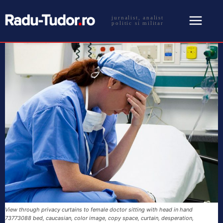
jurnalist, analist
politic si militar
View through privacy curtains to female doctor sitting with head in hand
73773088 bed, caucasian, color image, copy space, curtain, desperation,