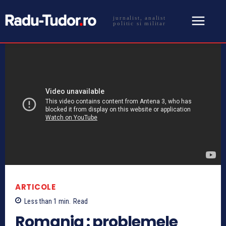
jurnalist, analist
politic si militar
ARTICOLE
Less than 1
min.
Read
Romania : problemele