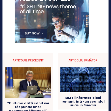
ARTICOLUL PRECEDENT
ARTICOLUL URMĂTOR
IBM si informaticieni
romani, intr-un scandal
“E ultima dată când voi
urias in Suedia
răspunde unor
asemenea tâmpenii”